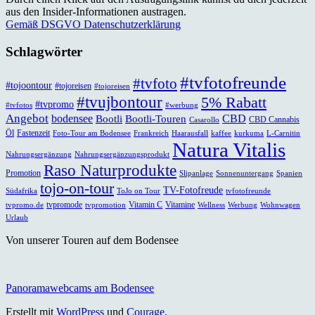
aus den Insider-Informationen austragen.
Gemäß DSGVO Datenschutzerklärung
Schlagwörter
#tvfotofreunde
#tvfoto
#tojoontour
#tojoreisen
#tojoreisen
#tvujbontour
5% Rabatt
#tvpromo
#tvfotos
#werbung
Angebot
bodensee
CBD
Bootli
Bootli-Touren
CBD Cannabis
Casarollo
Öl
Fastenzeit
Foto-Tour am Bodensee
Frankreich
Haarausfall
kaffee
kurkuma
L-Carnitin
Natura Vitalis
Nahrungsergänzung
Nahrungsergänzungsprodukt
Raso Naturprodukte
Promotion
Slipanlage
Sonnenuntergang
Spanien
tojo-on-tour
TV-Fotofreude
Südafrika
ToJo on Tour
tvfotofreunde
tvpromode
Vitamin C
Vitamine
tvpromo.de
tvpromotion
Wellness
Werbung
Wohnwagen
Urlaub
Von unserer Touren auf dem Bodensee
Panoramawebcams am Bodensee
Erstellt mit
WordPress
und
Courage
.