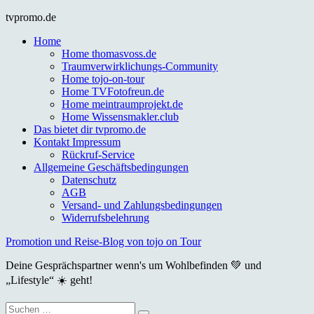
Skip
tvpromo.de
to
Home
content
Home thomasvoss.de
Traumverwirklichungs-Community
Home tojo-on-tour
Home TVFotofreun.de
Home meintraumprojekt.de
Home Wissensmakler.club
Das bietet dir tvpromo.de
Kontakt Impressum
Rückruf-Service
Allgemeine Geschäftsbedingungen
Datenschutz
AGB
Versand- und Zahlungsbedingungen
Widerrufsbelehrung
Promotion und Reise-Blog von tojo on Tour
Deine Gesprächspartner wenn's um Wohlbefinden 💚 und
„Lifestyle“ ☀️ geht!
Suche