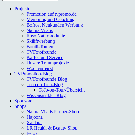
nach:
Projekte
Promotion auf tvpromo.de
Mentoring und Coaching
Bofrost Neukunden Werbung
Natura Vitalis
Raso Naturprodukte
Skiliftwerbung
Bootli-Touren
TVFotofreunde
Kaffee und Service
Unsere Traumprojekte
Wochenmarkt
TVPromotion-Blog
TVFotofreunde-Blog
ToJo.on.Tour-Blog
ToJo-on-Tour-Übersicht
Wissensmakler-Blog
Sponsoren
Shops
Natura Vitalis Partner-Shop
Hajoona
Xantara
LR Health & Beauty Shop
Ferox