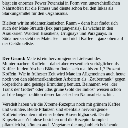
birgt ein enormes Power Potenzial in Form von unterschiedlichen
Nährstoffen für die Fitness und diente schon bei den Inkas als
Stärkungsmittel für den Organismus.
Bleiben wir im südamerikanischen Raum – denn hier findet sich
auch der Mate-Strauch (Ilex paraguayensis). Er wächst in den
Araukarien-Wäldern Brasiliens, Uruguays und Paraguays. In
Südamerika steht der Mate-Tee – und nicht Kaffee – ganz oben auf
der Getränkeliste.
Der Grund:
Mate ist ein hervorragender Lieferant des
Muntermachers Koffein – dabei aber wesentlich verträglicher als
Kaffee. In den frischen Blättern findet sich u.a. bis zu 1,7 Prozent
Koffein. Wie in frühester Zeit wird Mate im Allgemeinen auch heute
noch von den südamerikanischen Arbeitern als „Zaubertrank“ gegen
körperliche und geistige Ermüdung benutzt. Beinamen wie „der
Trank der Götter“ oder „das grüne Gold der Indios“ weisen schon
auf die lange Tradition dieser fantastischen Natursubstanz hin.
Veredelt haben wir die Xtreme-Rezeptur noch mit grünem Kaffee
und Grüntee. Beide Pflanzen sind ebenfalls hervorragende
Koffeinlieferanten mit einer hohen Bioverfügbarkeit. Da die
Kapseln aus Zellulose bestehen und die Rezeptur komplett
pflanzlich ist, können auch Vegetarier die unglaublich belebende