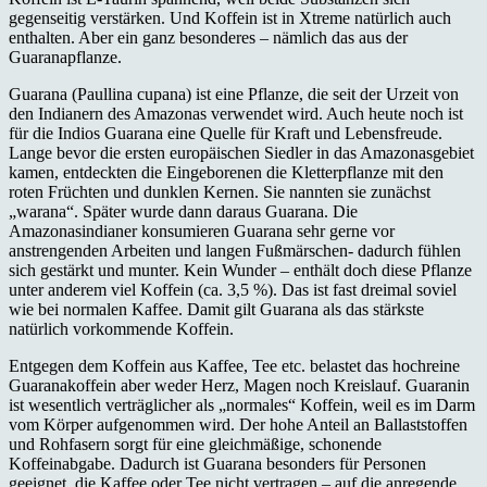
gegenseitig verstärken. Und Koffein ist in Xtreme natürlich auch
enthalten. Aber ein ganz besonderes – nämlich das aus der
Guaranapflanze.
Guarana (Paullina cupana) ist eine Pflanze, die seit der Urzeit von
den Indianern des Amazonas verwendet wird. Auch heute noch ist
für die Indios Guarana eine Quelle für Kraft und Lebensfreude.
Lange bevor die ersten europäischen Siedler in das Amazonasgebiet
kamen, entdeckten die Eingeborenen die Kletterpflanze mit den
roten Früchten und dunklen Kernen. Sie nannten sie zunächst
„warana“. Später wurde dann daraus Guarana. Die
Amazonasindianer konsumieren Guarana sehr gerne vor
anstrengenden Arbeiten und langen Fußmärschen- dadurch fühlen
sich gestärkt und munter. Kein Wunder – enthält doch diese Pflanze
unter anderem viel Koffein (ca. 3,5 %). Das ist fast dreimal soviel
wie bei normalen Kaffee. Damit gilt Guarana als das stärkste
natürlich vorkommende Koffein.
Entgegen dem Koffein aus Kaffee, Tee etc. belastet das hochreine
Guaranakoffein aber weder Herz, Magen noch Kreislauf. Guaranin
ist wesentlich verträglicher als „normales“ Koffein, weil es im Darm
vom Körper aufgenommen wird. Der hohe Anteil an Ballaststoffen
und Rohfasern sorgt für eine gleichmäßige, schonende
Koffeinabgabe. Dadurch ist Guarana besonders für Personen
geeignet, die Kaffee oder Tee nicht vertragen – auf die anregende