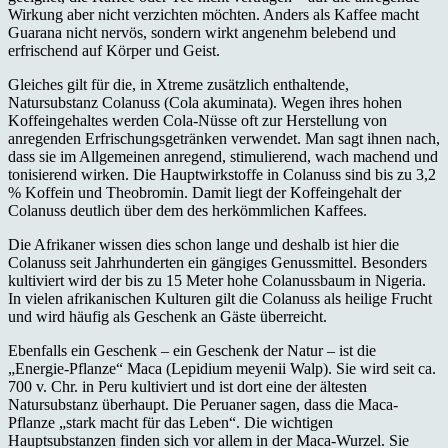
Wirkung aber nicht verzichten möchten. Anders als Kaffee macht
Guarana nicht nervös, sondern wirkt angenehm belebend und
erfrischend auf Körper und Geist.
Gleiches gilt für die, in Xtreme zusätzlich enthaltende,
Natursubstanz Colanuss (Cola akuminata). Wegen ihres hohen
Koffeingehaltes werden Cola-Nüsse oft zur Herstellung von
anregenden Erfrischungsgetränken verwendet. Man sagt ihnen nach,
dass sie im Allgemeinen anregend, stimulierend, wach machend und
tonisierend wirken. Die Hauptwirkstoffe in Colanuss sind bis zu 3,2
% Koffein und Theobromin. Damit liegt der Koffeingehalt der
Colanuss deutlich über dem des herkömmlichen Kaffees.
Die Afrikaner wissen dies schon lange und deshalb ist hier die
Colanuss seit Jahrhunderten ein gängiges Genussmittel. Besonders
kultiviert wird der bis zu 15 Meter hohe Colanussbaum in Nigeria.
In vielen afrikanischen Kulturen gilt die Colanuss als heilige Frucht
und wird häufig als Geschenk an Gäste überreicht.
Ebenfalls ein Geschenk – ein Geschenk der Natur – ist die
„Energie-Pflanze“ Maca (Lepidium meyenii Walp). Sie wird seit ca.
700 v. Chr. in Peru kultiviert und ist dort eine der ältesten
Natursubstanz überhaupt. Die Peruaner sagen, dass die Maca-
Pflanze „stark macht für das Leben“. Die wichtigen
Hauptsubstanzen finden sich vor allem in der Maca-Wurzel. Sie