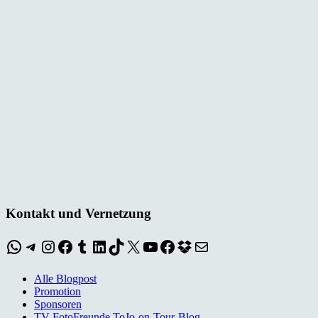
Kontakt und Vernetzung
WhatsApp
Telegram
Instagram
Facebook
Tumblr
LinkedIn
TikTok
X
YouTube
Facebook
Dropbox
E-Mail
Alle Blogpost
Promotion
Sponsoren
TV FotoFreunde ToJo-on-Tour-Blog