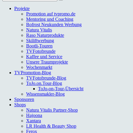
nach:
Projekte
Promotion auf tvpromo.de
Mentoring und Coaching
Bofrost Neukunden Werbung
Natura Vitalis
Raso Naturprodukte
Skiliftwerbung
Bootli-Touren
TVFotofreunde
Kaffee und Service
Unsere Traumprojekte
Wochenmarkt
TVPromotion-Blog
TVFotofreunde-Blog
ToJo.on.Tour-Blog
ToJo-on-Tour-Übersicht
Wissensmakler-Blog
Sponsoren
Shops
Natura Vitalis Partner-Shop
Hajoona
Xantara
LR Health & Beauty Shop
Ferox