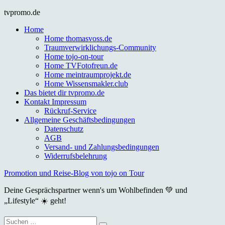
Skip
tvpromo.de
to
Home
content
Home thomasvoss.de
Traumverwirklichungs-Community
Home tojo-on-tour
Home TVFotofreun.de
Home meintraumprojekt.de
Home Wissensmakler.club
Das bietet dir tvpromo.de
Kontakt Impressum
Rückruf-Service
Allgemeine Geschäftsbedingungen
Datenschutz
AGB
Versand- und Zahlungsbedingungen
Widerrufsbelehrung
Promotion und Reise-Blog von tojo on Tour
Deine Gesprächspartner wenn's um Wohlbefinden 💚 und
„Lifestyle“ ☀️ geht!
Suche