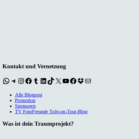
Kontakt und Vernetzung
WhatsApp
Telegram
Instagram
Facebook
Tumblr
LinkedIn
TikTok
X
YouTube
Facebook
Dropbox
E-Mail
Alle Blogpost
Promotion
Sponsoren
TV FotoFreunde ToJo-on-Tour-Blog
Was ist dein Traumprojekt?