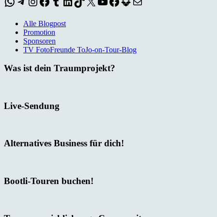
WhatsApp
Telegram
Instagram
Facebook
Tumblr
LinkedIn
TikTok
X
YouTube
Facebook
Dropbox
E-Mail
Alle Blogpost
Promotion
Sponsoren
TV FotoFreunde ToJo-on-Tour-Blog
Was ist dein Traumprojekt?
Live-Sendung
Alternatives Business für dich!
Bootli-Touren buchen!