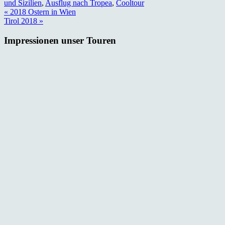
und Sizilien
,
Ausflug nach Tropea
,
Cooltour
Beitragsnavigation
« 2018 Ostern in Wien
Tirol 2018 »
Impressionen unser Touren