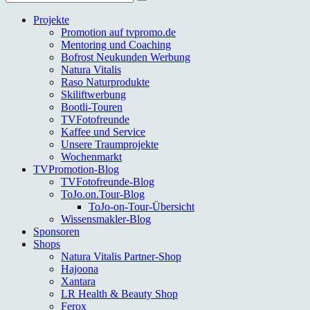
nach:
Projekte
Promotion auf tvpromo.de
Mentoring und Coaching
Bofrost Neukunden Werbung
Natura Vitalis
Raso Naturprodukte
Skiliftwerbung
Bootli-Touren
TVFotofreunde
Kaffee und Service
Unsere Traumprojekte
Wochenmarkt
TVPromotion-Blog
TVFotofreunde-Blog
ToJo.on.Tour-Blog
ToJo-on-Tour-Übersicht
Wissensmakler-Blog
Sponsoren
Shops
Natura Vitalis Partner-Shop
Hajoona
Xantara
LR Health & Beauty Shop
Ferox