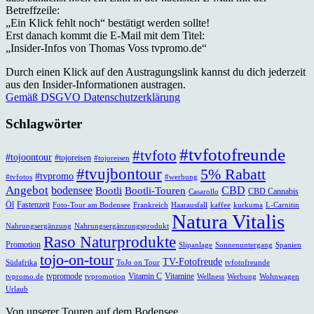
Betreffzeile:
„Ein Klick fehlt noch“ bestätigt werden sollte!
Erst danach kommt die E-Mail mit dem Titel:
„Insider-Infos von Thomas Voss tvpromo.de“
Durch einen Klick auf den Austragungslink kannst du dich jederzeit
aus den Insider-Informationen austragen.
Gemäß DSGVO Datenschutzerklärung
Schlagwörter
#tvfotofreunde
#tvfoto
#tojoontour
#tojoreisen
#tojoreisen
#tvujbontour
5% Rabatt
#tvpromo
#tvfotos
#werbung
Angebot
bodensee
CBD
Bootli
Bootli-Touren
CBD Cannabis
Casarollo
Öl
Fastenzeit
Foto-Tour am Bodensee
Frankreich
Haarausfall
kaffee
kurkuma
L-Carnitin
Natura Vitalis
Nahrungsergänzung
Nahrungsergänzungsprodukt
Raso Naturprodukte
Promotion
Slipanlage
Sonnenuntergang
Spanien
tojo-on-tour
TV-Fotofreude
Südafrika
ToJo on Tour
tvfotofreunde
tvpromode
Vitamin C
Vitamine
tvpromo.de
tvpromotion
Wellness
Werbung
Wohnwagen
Urlaub
Von unserer Touren auf dem Bodensee