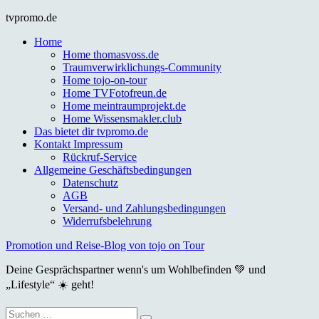
Skip
tvpromo.de
to
Home
content
Home thomasvoss.de
Traumverwirklichungs-Community
Home tojo-on-tour
Home TVFotofreun.de
Home meintraumprojekt.de
Home Wissensmakler.club
Das bietet dir tvpromo.de
Kontakt Impressum
Rückruf-Service
Allgemeine Geschäftsbedingungen
Datenschutz
AGB
Versand- und Zahlungsbedingungen
Widerrufsbelehrung
Promotion und Reise-Blog von tojo on Tour
Deine Gesprächspartner wenn's um Wohlbefinden 💚 und
„Lifestyle“ ☀️ geht!
Suche