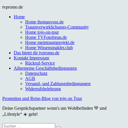
Skip
tvpromo.de
to
Home
content
Home thomasvoss.de
Traumverwirklichungs-Community
Home tojo-on-tour
Home TVFotofreun.de
Home meintraumprojekt.de
Home Wissensmakler.club
Das bietet dir tvpromo.de
Kontakt Impressum
Rückruf-Service
Allgemeine Geschäftsbedingungen
Datenschutz
AGB
Versand- und Zahlungsbedingungen
Widerrufsbelehrung
Promotion und Reise-Blog von tojo on Tour
Deine Gesprächspartner wenn's um Wohlbefinden 💚 und
„Lifestyle“ ☀️ geht!
Suche