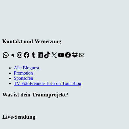
Kontakt und Vernetzung
WhatsApp
Telegram
Instagram
Facebook
Tumblr
LinkedIn
TikTok
X
YouTube
Facebook
Dropbox
E-Mail
Alle Blogpost
Promotion
Sponsoren
TV FotoFreunde ToJo-on-Tour-Blog
Was ist dein Traumprojekt?
Live-Sendung