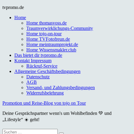
Skip
tvpromo.de
to
Home
content
Home thomasvoss.de
Traumverwirklichungs-Community
Home tojo-on-tour
Home TVFotofreun.de
Home meintraumprojekt.de
Home Wissensmakler.club
Das bietet dir tvpromo.de
Kontakt Impressum
Rückruf-Service
Allgemeine Geschäftsbedingungen
Datenschutz
AGB
Versand- und Zahlungsbedingungen
Widerrufsbelehrung
Promotion und Reise-Blog von tojo on Tour
Deine Gesprächspartner wenn's um Wohlbefinden 💚 und
„Lifestyle“ ☀️ geht!
Suche