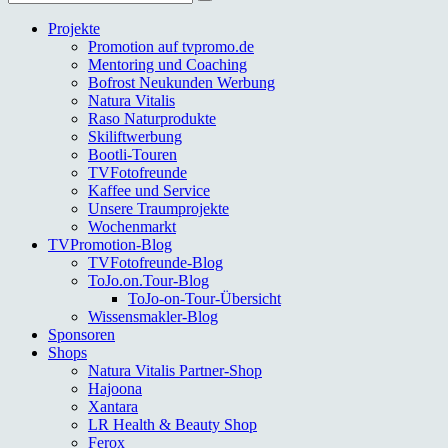
nach:
Projekte
Promotion auf tvpromo.de
Mentoring und Coaching
Bofrost Neukunden Werbung
Natura Vitalis
Raso Naturprodukte
Skiliftwerbung
Bootli-Touren
TVFotofreunde
Kaffee und Service
Unsere Traumprojekte
Wochenmarkt
TVPromotion-Blog
TVFotofreunde-Blog
ToJo.on.Tour-Blog
ToJo-on-Tour-Übersicht
Wissensmakler-Blog
Sponsoren
Shops
Natura Vitalis Partner-Shop
Hajoona
Xantara
LR Health & Beauty Shop
Ferox