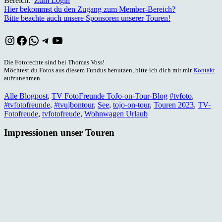
Bereich.
Zum Login
Hier bekommst du den Zugang zum Member-Bereich?
Bitte beachte auch unsere Sponsoren unserer Touren!
Instagram
Facebook
WhatsApp
Telegram
YouTube
Die Fotorechte sind bei Thomas Voss!
Möchtest du Fotos aus diesem Fundus benutzen, bitte ich dich mit mir
Kontakt
aufzunehmen.
Alle Blogpost
,
TV FotoFreunde ToJo-on-Tour-Blog
#tvfoto
,
#tvfotofreunde
,
#tvujbontour
,
See
,
tojo-on-tour
,
Touren 2023
,
TV-
Fotofreude
,
tvfotofreude
,
Wohnwagen Urlaub
Impressionen unser Touren