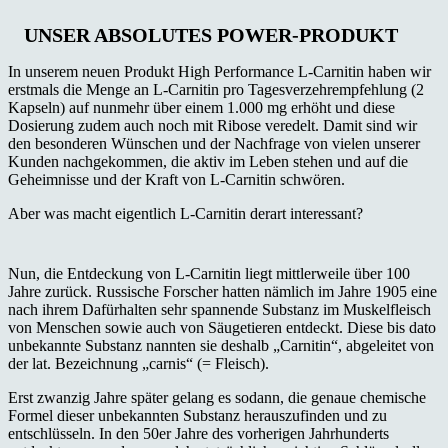
UNSER ABSOLUTES POWER-PRODUKT
In unserem neuen Produkt High Performance L-Carnitin haben wir
erstmals die Menge an L-Carnitin pro Tagesverzehrempfehlung (2
Kapseln) auf nunmehr über einem 1.000 mg erhöht und diese
Dosierung zudem auch noch mit Ribose veredelt. Damit sind wir
den besonderen Wünschen und der Nachfrage von vielen unserer
Kunden nachgekommen, die aktiv im Leben stehen und auf die
Geheimnisse und der Kraft von L-Carnitin schwören.
Aber was macht eigentlich L-Carnitin derart interessant?
Nun, die Entdeckung von L-Carnitin liegt mittlerweile über 100
Jahre zurück. Russische Forscher hatten nämlich im Jahre 1905 eine
nach ihrem Dafürhalten sehr spannende Substanz im Muskelfleisch
von Menschen sowie auch von Säugetieren entdeckt. Diese bis dato
unbekannte Substanz nannten sie deshalb „Carnitin“, abgeleitet von
der lat. Bezeichnung „carnis“ (= Fleisch).
Erst zwanzig Jahre später gelang es sodann, die genaue chemische
Formel dieser unbekannten Substanz herauszufinden und zu
entschlüsseln. In den 50er Jahre des vorherigen Jahrhunderts