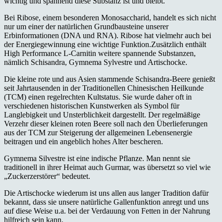
wichtig und spannend diese Substanz ist und bleibt.
Bei Ribose, einem besonderen Monosaccharid, handelt es sich nicht
nur um einer der natürlichen Grundbausteine unserer
Erbinformationen (DNA und RNA). Ribose hat vielmehr auch bei
der Energiegewinnung eine wichtige Funktion.Zusätzlich enthält
High Performance L-Carnitin weitere spannende Substanzen,
nämlich Schisandra, Gymnema Sylvestre und Artischocke.
Die kleine rote und aus Asien stammende Schisandra-Beere genießt
seit Jahrtausenden in der Traditionellen Chinesischen Heilkunde
(TCM) einen regelrechten Kultstatus. Sie wurde daher oft in
verschiedenen historischen Kunstwerken als Symbol für
Langlebigkeit und Unsterblichkeit dargestellt. Der regelmäßige
Verzehr dieser kleinen roten Beere soll nach den Überlieferungen
aus der TCM zur Steigerung der allgemeinen Lebensenergie
beitragen und ein angeblich hohes Alter bescheren.
Gymnema Silvestre ist eine indische Pflanze. Man nennt sie
traditionell in ihrer Heimat auch Gurmar, was übersetzt so viel wie
„Zuckerzerstörer“ bedeutet.
Die Artischocke wiederum ist uns allen aus langer Tradition dafür
bekannt, dass sie unsere natürliche Gallenfunktion anregt und uns
auf diese Weise u.a. bei der Verdauung von Fetten in der Nahrung
hilfreich sein kann.