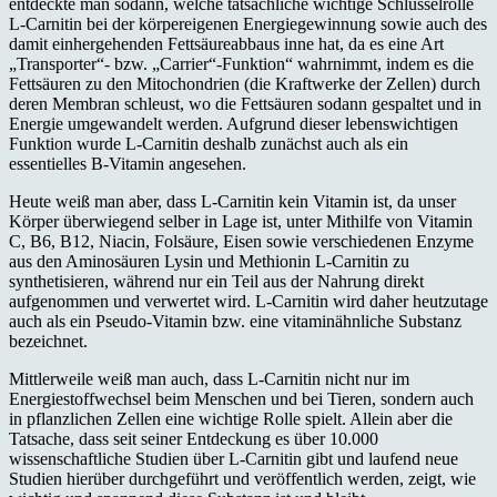
entdeckte man sodann, welche tatsächliche wichtige Schlüsselrolle
L-Carnitin bei der körpereigenen Energiegewinnung sowie auch des
damit einhergehenden Fettsäureabbaus inne hat, da es eine Art
„Transporter“- bzw. „Carrier“-Funktion“ wahrnimmt, indem es die
Fettsäuren zu den Mitochondrien (die Kraftwerke der Zellen) durch
deren Membran schleust, wo die Fettsäuren sodann gespaltet und in
Energie umgewandelt werden. Aufgrund dieser lebenswichtigen
Funktion wurde L-Carnitin deshalb zunächst auch als ein
essentielles B-Vitamin angesehen.
Heute weiß man aber, dass L-Carnitin kein Vitamin ist, da unser
Körper überwiegend selber in Lage ist, unter Mithilfe von Vitamin
C, B6, B12, Niacin, Folsäure, Eisen sowie verschiedenen Enzyme
aus den Aminosäuren Lysin und Methionin L-Carnitin zu
synthetisieren, während nur ein Teil aus der Nahrung direkt
aufgenommen und verwertet wird. L-Carnitin wird daher heutzutage
auch als ein Pseudo-Vitamin bzw. eine vitaminähnliche Substanz
bezeichnet.
Mittlerweile weiß man auch, dass L-Carnitin nicht nur im
Energiestoffwechsel beim Menschen und bei Tieren, sondern auch
in pflanzlichen Zellen eine wichtige Rolle spielt. Allein aber die
Tatsache, dass seit seiner Entdeckung es über 10.000
wissenschaftliche Studien über L-Carnitin gibt und laufend neue
Studien hierüber durchgeführt und veröffentlich werden, zeigt, wie