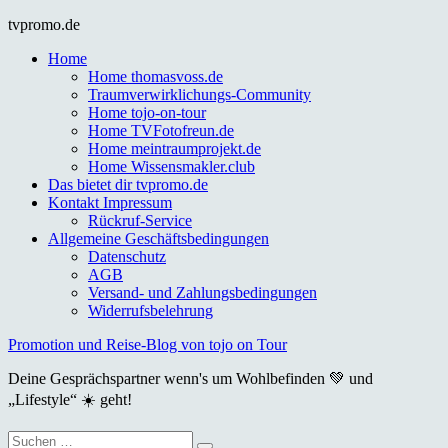
Skip
tvpromo.de
to
Home
content
Home thomasvoss.de
Traumverwirklichungs-Community
Home tojo-on-tour
Home TVFotofreun.de
Home meintraumprojekt.de
Home Wissensmakler.club
Das bietet dir tvpromo.de
Kontakt Impressum
Rückruf-Service
Allgemeine Geschäftsbedingungen
Datenschutz
AGB
Versand- und Zahlungsbedingungen
Widerrufsbelehrung
Promotion und Reise-Blog von tojo on Tour
Deine Gesprächspartner wenn's um Wohlbefinden 💚 und
„Lifestyle“ ☀️ geht!
Suche