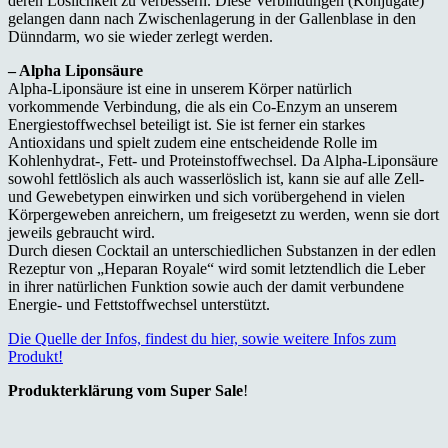
deren Löslichkeit zu verbessern. Diese Verbindungen (Konjugate)
gelangen dann nach Zwischenlagerung in der Gallenblase in den
Dünndarm, wo sie wieder zerlegt werden.
– Alpha Liponsäure
Alpha-Liponsäure ist eine in unserem Körper natürlich
vorkommende Verbindung, die als ein Co-Enzym an unserem
Energiestoffwechsel beteiligt ist. Sie ist ferner ein starkes
Antioxidans und spielt zudem eine entscheidende Rolle im
Kohlenhydrat-, Fett- und Proteinstoffwechsel. Da Alpha-Liponsäure
sowohl fettlöslich als auch wasserlöslich ist, kann sie auf alle Zell-
und Gewebetypen einwirken und sich vorübergehend in vielen
Körpergeweben anreichern, um freigesetzt zu werden, wenn sie dort
jeweils gebraucht wird.
Durch diesen Cocktail an unterschiedlichen Substanzen in der edlen
Rezeptur von „Heparan Royale“ wird somit letztendlich die Leber
in ihrer natürlichen Funktion sowie auch der damit verbundene
Energie- und Fettstoffwechsel unterstützt.
Die Quelle der Infos, findest du hier, sowie weitere Infos zum
Produkt!
Produkterklärung vom Super Sale
!