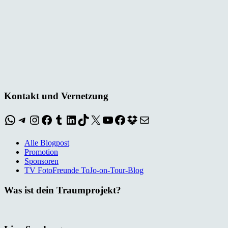
Kontakt und Vernetzung
WhatsApp
Telegram
Instagram
Facebook
Tumblr
LinkedIn
TikTok
X
YouTube
Facebook
Dropbox
E-Mail
Alle Blogpost
Promotion
Sponsoren
TV FotoFreunde ToJo-on-Tour-Blog
Was ist dein Traumprojekt?