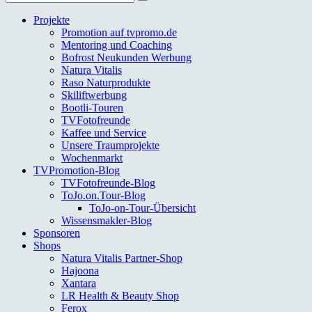
nach:
Projekte
Promotion auf tvpromo.de
Mentoring und Coaching
Bofrost Neukunden Werbung
Natura Vitalis
Raso Naturprodukte
Skiliftwerbung
Bootli-Touren
TVFotofreunde
Kaffee und Service
Unsere Traumprojekte
Wochenmarkt
TVPromotion-Blog
TVFotofreunde-Blog
ToJo.on.Tour-Blog
ToJo-on-Tour-Übersicht
Wissensmakler-Blog
Sponsoren
Shops
Natura Vitalis Partner-Shop
Hajoona
Xantara
LR Health & Beauty Shop
Ferox