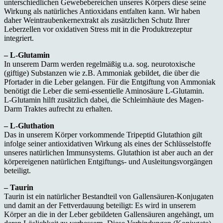
unterschiedlichen Gewebebereichen unseres Körpers diese seine
Wirkung als natürliches Antioxidans entfalten kann. Wir haben
daher Weintraubenkernextrakt als zusätzlichen Schutz Ihrer
Leberzellen vor oxidativen Stress mit in die Produktrezeptur
integriert.
– L-Glutamin
In unserem Darm werden regelmäßig u.a. sog. neurotoxische
(giftige) Substanzen wie z.B. Ammoniak gebildet, die über die
Pfortader in die Leber gelangen. Für die Entgiftung von Ammoniak
benötigt die Leber die semi-essentielle Aminosäure L-Glutamin.
L-Glutamin hilft zusätzlich dabei, die Schleimhäute des Magen-
Darm Traktes aufrecht zu erhalten.
– L-Gluthation
Das in unserem Körper vorkommende Tripeptid Glutathion gilt
infolge seiner antioxidativen Wirkung als eines der Schlüsselstoffe
unseres natürlichen Immunsystems. Glutathion ist aber auch an der
körpereigenen natürlichen Entgiftungs- und Ausleitungsvorgängen
beteiligt.
– Taurin
Taurin ist ein natürlicher Bestandteil von Gallensäuren-Konjugaten
und damit an der Fettverdauung beteiligt: Es wird in unserem
Körper an die in der Leber gebildeten Gallensäuren angehängt, um