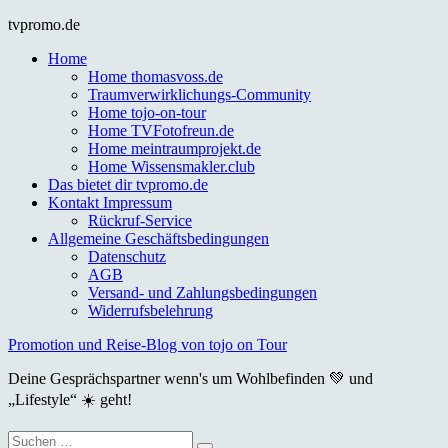
Skip
tvpromo.de
to
Home
content
Home thomasvoss.de
Traumverwirklichungs-Community
Home tojo-on-tour
Home TVFotofreun.de
Home meintraumprojekt.de
Home Wissensmakler.club
Das bietet dir tvpromo.de
Kontakt Impressum
Rückruf-Service
Allgemeine Geschäftsbedingungen
Datenschutz
AGB
Versand- und Zahlungsbedingungen
Widerrufsbelehrung
Promotion und Reise-Blog von tojo on Tour
Deine Gesprächspartner wenn's um Wohlbefinden 💚 und
„Lifestyle“ ☀️ geht!
Suche