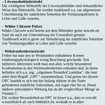
–
Löwenzahnblattextrakt
Die wichtigsten Wirkstoffe der Löwenzahnblätter sind bekanntlicher
Weise ihre Bitterstoffe. Sie werden traditionell u.a. zur allgemeinen
Unterstützung der natürlichen Sekretion der Verdauungsdrüsen in
Leber und Galle verzehrt.
–
Wilder Chicorée Pulver
Wilder Chicorée wird bereits seit dem Mittelalter gerne sowohl als
Salat als auch zur Unterstützung der Gesundheit genutzt.
Traditionell wird er gerne zur Stimulierung der natürlichen Sekretion
von Verdauungssäften in Leber und Galle verzehrt.
–
Weintraubenkernextrakt
Früher hat man den in Weintrauben enthaltenen Kernen
ernährungsphysiologisch wenig Beachtung geschenkt. Seit
mehreren Jahrzenten weiß man nun aber, welche besonderen
Kostbarkeiten in den Weintraubenkernen enthalten sind. In ihnen
befinden sich u.a. sog. „oligomere ProanthoCyanidine“, die man
unter dem Begriff „OPC“ zusammenfasst. Und genau bei diesem
OPC handelt es sich um das bislang stärkste in der Natur
gefundenen natürliche Antioxidans, das sogar eine bis zu 20mal
stärkere antioxidative Wirkung hat als die vergleichbare Menge an
Vitamin C.
Die weitere Besonderheit an OPC ist ferner u.a., dass es sowohl
wasserlöslich als auch fettlöslich ist, weshalb es in allen