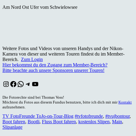
Am Nord Ost Ufer vom Schwielowsee
Weitere Fotos und Videos von unseren Handys und der Nikon-
Kamera von dieser und weiteren Touren findest du im Member-
Bereich.
Zum Login
Hier bekommst du den Zugang zum Member-Bereich?
Bitte beachte auch unsere Sponsoren unserer Touren!
Instagram
Facebook
WhatsApp
Telegram
YouTube
Die Fotorechte sind bei Thomas Voss!
Möchtest du Fotos aus diesem Fundus benutzen, bitte ich dich mit mir
Kontakt
aufzunehmen.
TV FotoFreunde ToJo-on-Tour-Blog
#tvfotofreunde
,
#tvujbontour
,
Boot fahren
,
Bootli
,
Fluss Boot fahren
,
kostenlos Slipen
,
Main
,
Slipanlage