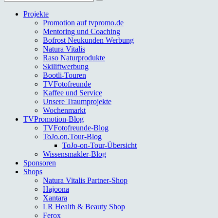
nach:
Projekte
Promotion auf tvpromo.de
Mentoring und Coaching
Bofrost Neukunden Werbung
Natura Vitalis
Raso Naturprodukte
Skiliftwerbung
Bootli-Touren
TVFotofreunde
Kaffee und Service
Unsere Traumprojekte
Wochenmarkt
TVPromotion-Blog
TVFotofreunde-Blog
ToJo.on.Tour-Blog
ToJo-on-Tour-Übersicht
Wissensmakler-Blog
Sponsoren
Shops
Natura Vitalis Partner-Shop
Hajoona
Xantara
LR Health & Beauty Shop
Ferox