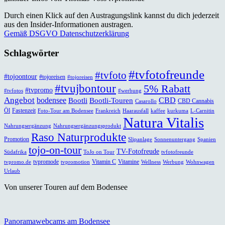
Durch einen Klick auf den Austragungslink kannst du dich jederzeit
aus den Insider-Informationen austragen.
Gemäß DSGVO Datenschutzerklärung
Schlagwörter
#tvfotofreunde
#tvfoto
#tojoontour
#tojoreisen
#tojoreisen
#tvujbontour
5% Rabatt
#tvpromo
#tvfotos
#werbung
Angebot
bodensee
CBD
Bootli
Bootli-Touren
CBD Cannabis
Casarollo
Öl
Fastenzeit
Foto-Tour am Bodensee
Frankreich
Haarausfall
kaffee
kurkuma
L-Carnitin
Natura Vitalis
Nahrungsergänzung
Nahrungsergänzungsprodukt
Raso Naturprodukte
Promotion
Slipanlage
Sonnenuntergang
Spanien
tojo-on-tour
TV-Fotofreude
Südafrika
ToJo on Tour
tvfotofreunde
tvpromode
Vitamin C
Vitamine
tvpromo.de
tvpromotion
Wellness
Werbung
Wohnwagen
Urlaub
Von unserer Touren auf dem Bodensee
Panoramawebcams am Bodensee