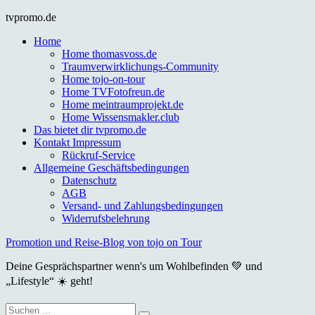
Skip
tvpromo.de
to
Home
content
Home thomasvoss.de
Traumverwirklichungs-Community
Home tojo-on-tour
Home TVFotofreun.de
Home meintraumprojekt.de
Home Wissensmakler.club
Das bietet dir tvpromo.de
Kontakt Impressum
Rückruf-Service
Allgemeine Geschäftsbedingungen
Datenschutz
AGB
Versand- und Zahlungsbedingungen
Widerrufsbelehrung
Promotion und Reise-Blog von tojo on Tour
Deine Gesprächspartner wenn's um Wohlbefinden 💚 und
„Lifestyle“ ☀️ geht!
Suche