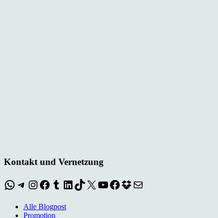
Kontakt und Vernetzung
WhatsApp
Telegram
Instagram
Facebook
Tumblr
LinkedIn
TikTok
X
YouTube
Facebook
Dropbox
E-Mail
Alle Blogpost
Promotion