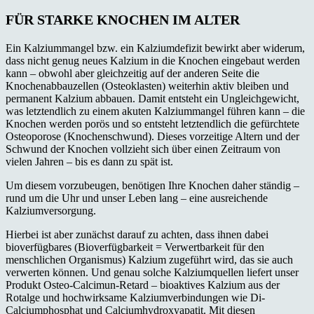
FÜR STARKE KNOCHEN IM ALTER
Ein Kalziummangel bzw. ein Kalziumdefizit bewirkt aber widerum,
dass nicht genug neues Kalzium in die Knochen eingebaut werden
kann – obwohl aber gleichzeitig auf der anderen Seite die
Knochenabbauzellen (Osteoklasten) weiterhin aktiv bleiben und
permanent Kalzium abbauen. Damit entsteht ein Ungleichgewicht,
was letztendlich zu einem akuten Kalziummangel führen kann – die
Knochen werden porös und so entsteht letztendlich die gefürchtete
Osteoporose (Knochenschwund). Dieses vorzeitige Altern und der
Schwund der Knochen vollzieht sich über einen Zeitraum von
vielen Jahren – bis es dann zu spät ist.
Um diesem vorzubeugen, benötigen Ihre Knochen daher ständig –
rund um die Uhr und unser Leben lang – eine ausreichende
Kalziumversorgung.
Hierbei ist aber zunächst darauf zu achten, dass ihnen dabei
bioverfügbares (Bioverfügbarkeit = Verwertbarkeit für den
menschlichen Organismus) Kalzium zugeführt wird, das sie auch
verwerten können. Und genau solche Kalziumquellen liefert unser
Produkt Osteo-Calcimun-Retard – bioaktives Kalzium aus der
Rotalge und hochwirksame Kalziumverbindungen wie Di-
Calciumphosphat und Calciumhydroxyapatit. Mit diesen