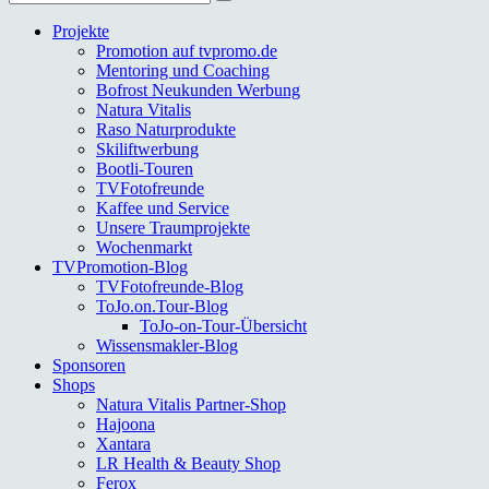
nach:
Projekte
Promotion auf tvpromo.de
Mentoring und Coaching
Bofrost Neukunden Werbung
Natura Vitalis
Raso Naturprodukte
Skiliftwerbung
Bootli-Touren
TVFotofreunde
Kaffee und Service
Unsere Traumprojekte
Wochenmarkt
TVPromotion-Blog
TVFotofreunde-Blog
ToJo.on.Tour-Blog
ToJo-on-Tour-Übersicht
Wissensmakler-Blog
Sponsoren
Shops
Natura Vitalis Partner-Shop
Hajoona
Xantara
LR Health & Beauty Shop
Ferox