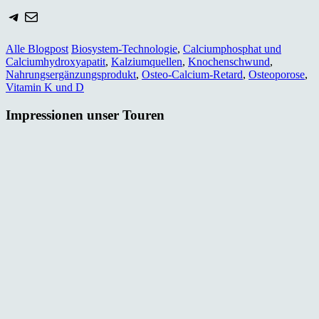
Telegram
E-Mail
Alle Blogpost
Biosystem-Technologie
,
Calciumphosphat und
Calciumhydroxyapatit
,
Kalziumquellen
,
Knochenschwund
,
Nahrungsergänzungsprodukt
,
Osteo-Calcium-Retard
,
Osteoporose
,
Vitamin K und D
Impressionen unser Touren