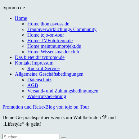
Skip
tvpromo.de
to
Home
content
Home thomasvoss.de
Traumverwirklichungs-Community
Home tojo-on-tour
Home TVFotofreun.de
Home meintraumprojekt.de
Home Wissensmakler.club
Das bietet dir tvpromo.de
Kontakt Impressum
Rückruf-Service
Allgemeine Geschäftsbedingungen
Datenschutz
AGB
Versand- und Zahlungsbedingungen
Widerrufsbelehrung
Promotion und Reise-Blog von tojo on Tour
Deine Gesprächspartner wenn's um Wohlbefinden 💚 und
„Lifestyle“ ☀️ geht!
Suche