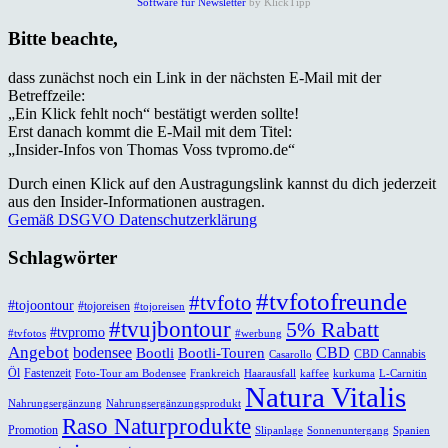
Software für Newsletter
by KlickTipp
Bitte beachte,
dass zunächst noch ein Link in der nächsten E-Mail mit der
Betreffzeile:
„Ein Klick fehlt noch“ bestätigt werden sollte!
Erst danach kommt die E-Mail mit dem Titel:
„Insider-Infos von Thomas Voss tvpromo.de“
Durch einen Klick auf den Austragungslink kannst du dich jederzeit
aus den Insider-Informationen austragen.
Gemäß DSGVO Datenschutzerklärung
Schlagwörter
#tvfotofreunde
#tvfoto
#tojoontour
#tojoreisen
#tojoreisen
#tvujbontour
5% Rabatt
#tvpromo
#tvfotos
#werbung
Angebot
bodensee
CBD
Bootli
Bootli-Touren
CBD Cannabis
Casarollo
Öl
Fastenzeit
Foto-Tour am Bodensee
Frankreich
Haarausfall
kaffee
kurkuma
L-Carnitin
Natura Vitalis
Nahrungsergänzung
Nahrungsergänzungsprodukt
Raso Naturprodukte
Promotion
Slipanlage
Sonnenuntergang
Spanien