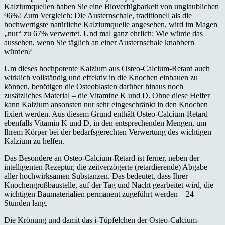
Kalziumquellen haben Sie eine Bioverfügbarkeit von unglaublichen
96%! Zum Vergleich: Die Austernschale, traditionell als die
hochwertigste natürliche Kalziumquelle angesehen, wird im Magen
„nur“ zu 67% verwertet. Und mal ganz ehrlich: Wie würde das
aussehen, wenn Sie täglich an einer Austernschale knabbern
würden?
Um dieses hochpotente Kalzium aus Osteo-Calcium-Retard auch
wirklich vollständig und effektiv in die Knochen einbauen zu
können, benötigen die Osteoblasten darüber hinaus noch
zusätzliches Material – die Vitamine K und D. Ohne diese Helfer
kann Kalzium ansonsten nur sehr eingeschränkt in den Knochen
fixiert werden. Aus diesem Grund enthält Osteo-Calcium-Retard
ebenfalls Vitamin K und D, in den entsprechenden Mengen, um
Ihrem Körper bei der bedarfsgerechten Verwertung des wichtigen
Kalzium zu helfen.
Das Besondere an Osteo-Calcium-Retard ist ferner, neben der
intelligenten Rezeptur, die zeitverzögerte (retardierende) Abgabe
aller hochwirksamen Substanzen. Das bedeutet, dass Ihrer
Knochengroßbaustelle, auf der Tag und Nacht gearbeitet wird, die
wichtigen Baumaterialien permanent zugeführt werden – 24
Stunden lang.
Die Krönung und damit das i-Tüpfelchen der Osteo-Calcium-