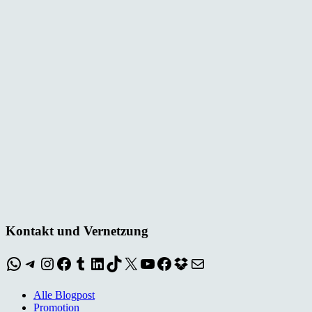
Kontakt und Vernetzung
WhatsApp
Telegram
Instagram
Facebook
Tumblr
LinkedIn
TikTok
X
YouTube
Facebook
Dropbox
E-Mail
Alle Blogpost
Promotion