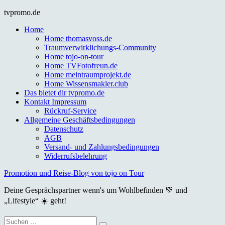
Skip
tvpromo.de
to
Home
content
Home thomasvoss.de
Traumverwirklichungs-Community
Home tojo-on-tour
Home TVFotofreun.de
Home meintraumprojekt.de
Home Wissensmakler.club
Das bietet dir tvpromo.de
Kontakt Impressum
Rückruf-Service
Allgemeine Geschäftsbedingungen
Datenschutz
AGB
Versand- und Zahlungsbedingungen
Widerrufsbelehrung
Promotion und Reise-Blog von tojo on Tour
Deine Gesprächspartner wenn's um Wohlbefinden 💚 und
„Lifestyle“ ☀️ geht!
Suche