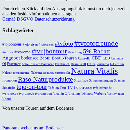
Durch einen Klick auf den Austragungslink kannst du dich jederzeit
aus den Insider-Informationen austragen.
Gemäß DSGVO Datenschutzerklärung
Schlagwörter
#tvfotofreunde
#tvfoto
#tojoontour
#tojoreisen
#tojoreisen
#tvujbontour
5% Rabatt
#tvpromo
#tvfotos
#werbung
Angebot
bodensee
CBD
Bootli
Bootli-Touren
CBD Cannabis
Casarollo
Öl
Fastenzeit
Foto-Tour am Bodensee
Frankreich
Haarausfall
kaffee
kurkuma
L-Carnitin
Natura Vitalis
Nahrungsergänzung
Nahrungsergänzungsprodukt
Raso Naturprodukte
Promotion
Slipanlage
Sonnenuntergang
Spanien
tojo-on-tour
TV-Fotofreude
Südafrika
ToJo on Tour
tvfotofreunde
tvpromode
Vitamin C
Vitamine
tvpromo.de
tvpromotion
Wellness
Werbung
Wohnwagen
Urlaub
Von unserer Touren auf dem Bodensee
Panoramawebcams am Bodensee