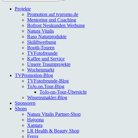
nach:
Projekte
Promotion auf tvpromo.de
Mentoring und Coaching
Bofrost Neukunden Werbung
Natura Vitalis
Raso Naturprodukte
Skiliftwerbung
Bootli-Touren
TVFotofreunde
Kaffee und Service
Unsere Traumprojekte
Wochenmarkt
TVPromotion-Blog
TVFotofreunde-Blog
ToJo.on.Tour-Blog
ToJo-on-Tour-Übersicht
Wissensmakler-Blog
Sponsoren
Shops
Natura Vitalis Partner-Shop
Hajoona
Xantara
LR Health & Beauty Shop
Ferox