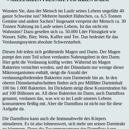
Wussten Sie, dass der Mensch im Laufe seines Lebens ungefähr 40
ganze Schweine isst? Mehrere hundert Hähnchen, ca. 6,5 Tonnen
Gemüse und andere Sachen? Insgesamt verspeist der Mensch ca. 30
Tonnen Nahrung im Laufe seines Lebens. Ist das nicht ein
Wahnsinn? Dazu gesellen sich ca. 50.000 Liter Flüssigkeit wie
Wasser, Säfte, Bier, Wein, Kaffee und Tee. Das bedeutet für das
Verdauungssystem absolute Schwerstarbeit.
Diesen Job teilen sich größtenteils Magen und Darm. Der Magen
pumpt den zum Teil schon verdauten Nahrungsbrei in den Darm.
Hier geht die Verdauung kräftig weiter. Während im Magen
Bakterien vernichtet werden, und der Dünndarm nur wenige dieser
Mikroorganismen enthält, steigt die Anzahl der
verdauungsfördernden Bakterien zum Darmende hin an. In den
oberen Dünndarmabschnitten finden sich pro Milliliter Darminhalt
100 bis 1.000 Bakterien. Im Dickdarm steigt diese Konzentration bis
auf 100 Billionen an. All diese Bakterien im Darm, auch Darmflora
genannt, verdauen das, was wir so im Laufe unseres Lebens
konsumieren fleißig mit. Aber die Darmflora ist nicht nur für diese
Aufgabe da.
Die Darmflora kann auch die Immunabwehr des Körpers
stimulieren. Es ist also lohnenswert, sich mehr um seinen Darmtrakt
zu kümmern. Denn die Zusammensetzung der Darmflora kann