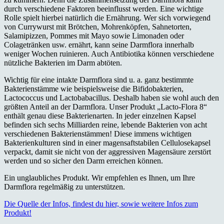
durch verschiedene Faktoren beeinflusst werden. Eine wichtige
Rolle spielt hierbei natürlich die Ernährung. Wer sich vorwiegend
von Currywurst mit Brötchen, Mohrenköpfen, Sahnetorten,
Salamipizzen, Pommes mit Mayo sowie Limonaden oder
Colagetränken usw. ernährt, kann seine Darmflora innerhalb
weniger Wochen ruinieren. Auch Antibiotika können verschiedene
nützliche Bakterien im Darm abtöten.
Wichtig für eine intakte Darmflora sind u. a. ganz bestimmte
Bakterienstämme wie beispielsweise die Bifidobakterien,
Lactococcus und Lactobabacillus. Deshalb haben sie wohl auch den
größten Anteil an der Darmflora. Unser Produkt „Lacto-Flora 8“
enthält genau diese Bakterienarten. In jeder einzelnen Kapsel
befinden sich sechs Milliarden reine, lebende Bakterien von acht
verschiedenen Bakterienstämmen! Diese immens wichtigen
Bakterienkulturen sind in einer magensaftstabilen Cellulosekapsel
verpackt, damit sie nicht von der aggressiven Magensäure zerstört
werden und so sicher den Darm erreichen können.
Ein unglaubliches Produkt. Wir empfehlen es Ihnen, um Ihre
Darmflora regelmäßig zu unterstützen.
Die Quelle der Infos, findest du hier, sowie weitere Infos zum
Produkt!