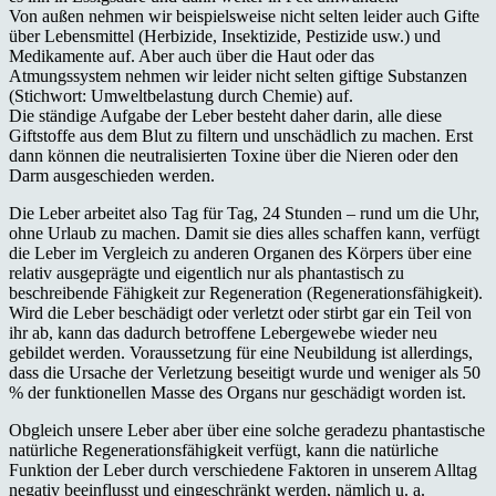
Von außen nehmen wir beispielsweise nicht selten leider auch Gifte
über Lebensmittel (Herbizide, Insektizide, Pestizide usw.) und
Medikamente auf. Aber auch über die Haut oder das
Atmungssystem nehmen wir leider nicht selten giftige Substanzen
(Stichwort: Umweltbelastung durch Chemie) auf.
Die ständige Aufgabe der Leber besteht daher darin, alle diese
Giftstoffe aus dem Blut zu filtern und unschädlich zu machen. Erst
dann können die neutralisierten Toxine über die Nieren oder den
Darm ausgeschieden werden.
Die Leber arbeitet also Tag für Tag, 24 Stunden – rund um die Uhr,
ohne Urlaub zu machen. Damit sie dies alles schaffen kann, verfügt
die Leber im Vergleich zu anderen Organen des Körpers über eine
relativ ausgeprägte und eigentlich nur als phantastisch zu
beschreibende Fähigkeit zur Regeneration (Regenerationsfähigkeit).
Wird die Leber beschädigt oder verletzt oder stirbt gar ein Teil von
ihr ab, kann das dadurch betroffene Lebergewebe wieder neu
gebildet werden. Voraussetzung für eine Neubildung ist allerdings,
dass die Ursache der Verletzung beseitigt wurde und weniger als 50
% der funktionellen Masse des Organs nur geschädigt worden ist.
Obgleich unsere Leber aber über eine solche geradezu phantastische
natürliche Regenerationsfähigkeit verfügt, kann die natürliche
Funktion der Leber durch verschiedene Faktoren in unserem Alltag
negativ beeinflusst und eingeschränkt werden, nämlich u. a.