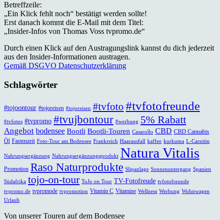
Betreffzeile:
„Ein Klick fehlt noch“ bestätigt werden sollte!
Erst danach kommt die E-Mail mit dem Titel:
„Insider-Infos von Thomas Voss tvpromo.de“
Durch einen Klick auf den Austragungslink kannst du dich jederzeit
aus den Insider-Informationen austragen.
Gemäß DSGVO Datenschutzerklärung
Schlagwörter
#tvfotofreunde
#tvfoto
#tojoontour
#tojoreisen
#tojoreisen
#tvujbontour
5% Rabatt
#tvpromo
#tvfotos
#werbung
Angebot
bodensee
CBD
Bootli
Bootli-Touren
CBD Cannabis
Casarollo
Öl
Fastenzeit
Foto-Tour am Bodensee
Frankreich
Haarausfall
kaffee
kurkuma
L-Carnitin
Natura Vitalis
Nahrungsergänzung
Nahrungsergänzungsprodukt
Raso Naturprodukte
Promotion
Slipanlage
Sonnenuntergang
Spanien
tojo-on-tour
TV-Fotofreude
Südafrika
ToJo on Tour
tvfotofreunde
tvpromode
Vitamin C
Vitamine
tvpromo.de
tvpromotion
Wellness
Werbung
Wohnwagen
Urlaub
Von unserer Touren auf dem Bodensee