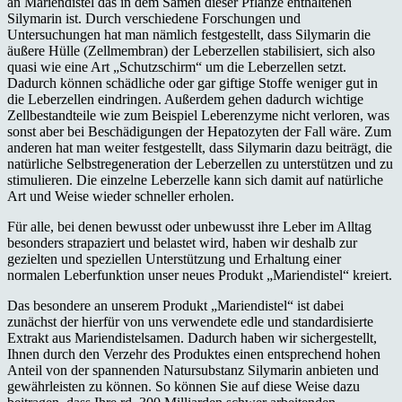
an Mariendistel das in dem Samen dieser Pflanze enthaltenen
Silymarin ist. Durch verschiedene Forschungen und
Untersuchungen hat man nämlich festgestellt, dass Silymarin die
äußere Hülle (Zellmembran) der Leberzellen stabilisiert, sich also
quasi wie eine Art „Schutzschirm“ um die Leberzellen setzt.
Dadurch können schädliche oder gar giftige Stoffe weniger gut in
die Leberzellen eindringen. Außerdem gehen dadurch wichtige
Zellbestandteile wie zum Beispiel Leberenzyme nicht verloren, was
sonst aber bei Beschädigungen der Hepatozyten der Fall wäre. Zum
anderen hat man weiter festgestellt, dass Silymarin dazu beiträgt, die
natürliche Selbstregeneration der Leberzellen zu unterstützen und zu
stimulieren. Die einzelne Leberzelle kann sich damit auf natürliche
Art und Weise wieder schneller erholen.
Für alle, bei denen bewusst oder unbewusst ihre Leber im Alltag
besonders strapaziert und belastet wird, haben wir deshalb zur
gezielten und speziellen Unterstützung und Erhaltung einer
normalen Leberfunktion unser neues Produkt „Mariendistel“ kreiert.
Das besondere an unserem Produkt „Mariendistel“ ist dabei
zunächst der hierfür von uns verwendete edle und standardisierte
Extrakt aus Mariendistelsamen. Dadurch haben wir sichergestellt,
Ihnen durch den Verzehr des Produktes einen entsprechend hohen
Anteil von der spannenden Natursubstanz Silymarin anbieten und
gewährleisten zu können. So können Sie auf diese Weise dazu