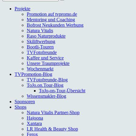
nach:
Projekte
Promotion auf tvpromo.de
Mentoring und Coaching
Bofrost Neukunden Werbung
Natura Vitalis
Raso Naturprodukte
Skiliftwerbung
Bootli-Touren
TVFotofreunde
Kaffee und Service
Unsere Traumprojekte
Wochenmarkt
TVPromotion-Blog
TVFotofreunde-Blog
ToJo.on.Tour-Blog
ToJo-on-Tour-Übersicht
Wissensmakler-Blog
Sponsoren
Shops
Natura Vitalis Partner-Shop
Hajoona
Xantara
LR Health & Beauty Shop
Ferox