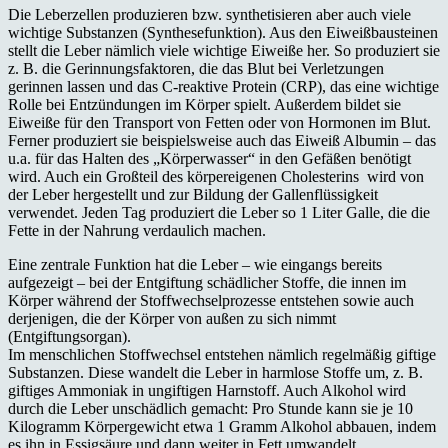
Die Leberzellen produzieren bzw. synthetisieren aber auch viele
wichtige Substanzen (Synthesefunktion). Aus den Eiweißbausteinen
stellt die Leber nämlich viele wichtige Eiweiße her. So produziert sie
z. B. die Gerinnungsfaktoren, die das Blut bei Verletzungen
gerinnen lassen und das C-reaktive Protein (CRP), das eine wichtige
Rolle bei Entzündungen im Körper spielt. Außerdem bildet sie
Eiweiße für den Transport von Fetten oder von Hormonen im Blut.
Ferner produziert sie beispielsweise auch das Eiweiß Albumin – das
u.a. für das Halten des „Körperwasser“ in den Gefäßen benötigt
wird. Auch ein Großteil des körpereigenen Cholesterins wird von
der Leber hergestellt und zur Bildung der Gallenflüssigkeit
verwendet. Jeden Tag produziert die Leber so 1 Liter Galle, die die
Fette in der Nahrung verdaulich machen.
Eine zentrale Funktion hat die Leber – wie eingangs bereits
aufgezeigt – bei der Entgiftung schädlicher Stoffe, die innen im
Körper während der Stoffwechselprozesse entstehen sowie auch
derjenigen, die der Körper von außen zu sich nimmt
(Entgiftungsorgan).
Im menschlichen Stoffwechsel entstehen nämlich regelmäßig giftige
Substanzen. Diese wandelt die Leber in harmlose Stoffe um, z. B.
giftiges Ammoniak in ungiftigen Harnstoff. Auch Alkohol wird
durch die Leber unschädlich gemacht: Pro Stunde kann sie je 10
Kilogramm Körpergewicht etwa 1 Gramm Alkohol abbauen, indem
es ihn in Essigsäure und dann weiter in Fett umwandelt.