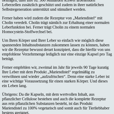
beitragen, dass Ihre rd. 300 Milliarden schwer arbeitenden
Leberzellen zusätzlich geschützt und zudem in ihrer natürlichen
Selbstregeneration unterstützt und stimuliert werden.
Ferner haben wird zudem die Rezeptur von „Mariendistel“ mit
Cholin veredelt. Cholin trägt nämlich zur Erhaltung einer normalen
Leberfunktion bei. Ferner trägt Cholin zu einem normalen
Homocystein-Stoffwechsel bei.
Um Ihren Körper und Ihrer Leber so einfach wie möglich diese
spannenden Inhaltssubstanzen zukommen lassen zu können, haben
wir die Rezeptur bewusst derart konzipiert, dass die hierfür von uns
empfohlene Verzehrmenge lediglich nur eine einzige Kapsel pro Tag
beträgt.
Ferner empfehlen wir, zweimal im Jahr für jeweils 90 Tage kuratig
Ihre Leber mit dem Produkt „Mariendistel“ regelmäßig zu
verwöhnen und wieder „aufzufrischen“. Denn eine starke Leber ist
eine wichtige Voraussetzung für einen starken Körper. Und dieses
ein Leben lang.
Übrigens: Da die Kapseln, mit dem wertvollen Inhalt, aus
pflanzlicher Cellulose bestehen und auch die komplette Rezeptur
aus rein pflanzlichen Substanzen besteht, ist das Produkt
Mariendistel zu 100% vegetarisch und somit auch für Tierliebhaber
bestens geeignet.