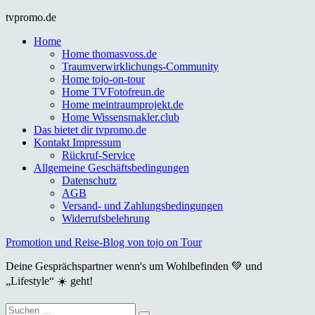
Skip
tvpromo.de
to
Home
content
Home thomasvoss.de
Traumverwirklichungs-Community
Home tojo-on-tour
Home TVFotofreun.de
Home meintraumprojekt.de
Home Wissensmakler.club
Das bietet dir tvpromo.de
Kontakt Impressum
Rückruf-Service
Allgemeine Geschäftsbedingungen
Datenschutz
AGB
Versand- und Zahlungsbedingungen
Widerrufsbelehrung
Promotion und Reise-Blog von tojo on Tour
Deine Gesprächspartner wenn's um Wohlbefinden 💚 und
„Lifestyle“ ☀️ geht!
Suche