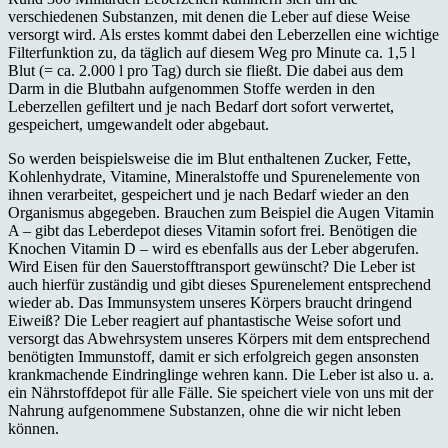
verschiedenen Substanzen, mit denen die Leber auf diese Weise
versorgt wird. Als erstes kommt dabei den Leberzellen eine wichtige
Filterfunktion zu, da täglich auf diesem Weg pro Minute ca. 1,5 l
Blut (= ca. 2.000 l pro Tag) durch sie fließt. Die dabei aus dem
Darm in die Blutbahn aufgenommen Stoffe werden in den
Leberzellen gefiltert und je nach Bedarf dort sofort verwertet,
gespeichert, umgewandelt oder abgebaut.
So werden beispielsweise die im Blut enthaltenen Zucker, Fette,
Kohlenhydrate, Vitamine, Mineralstoffe und Spurenelemente von
ihnen verarbeitet, gespeichert und je nach Bedarf wieder an den
Organismus abgegeben. Brauchen zum Beispiel die Augen Vitamin
A – gibt das Leberdepot dieses Vitamin sofort frei. Benötigen die
Knochen Vitamin D – wird es ebenfalls aus der Leber abgerufen.
Wird Eisen für den Sauerstofftransport gewünscht? Die Leber ist
auch hierfür zuständig und gibt dieses Spurenelement entsprechend
wieder ab. Das Immunsystem unseres Körpers braucht dringend
Eiweiß? Die Leber reagiert auf phantastische Weise sofort und
versorgt das Abwehrsystem unseres Körpers mit dem entsprechend
benötigten Immunstoff, damit er sich erfolgreich gegen ansonsten
krankmachende Eindringlinge wehren kann. Die Leber ist also u. a.
ein Nährstoffdepot für alle Fälle. Sie speichert viele von uns mit der
Nahrung aufgenommene Substanzen, ohne die wir nicht leben
können.