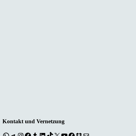
Kontakt und Vernetzung
WhatsApp
Telegram
Instagram
Facebook
Tumblr
LinkedIn
TikTok
X
YouTube
Facebook
Dropbox
E-Mail