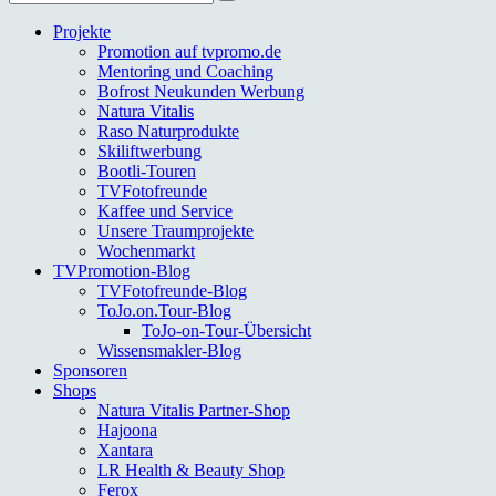
nach:
Projekte
Promotion auf tvpromo.de
Mentoring und Coaching
Bofrost Neukunden Werbung
Natura Vitalis
Raso Naturprodukte
Skiliftwerbung
Bootli-Touren
TVFotofreunde
Kaffee und Service
Unsere Traumprojekte
Wochenmarkt
TVPromotion-Blog
TVFotofreunde-Blog
ToJo.on.Tour-Blog
ToJo-on-Tour-Übersicht
Wissensmakler-Blog
Sponsoren
Shops
Natura Vitalis Partner-Shop
Hajoona
Xantara
LR Health & Beauty Shop
Ferox