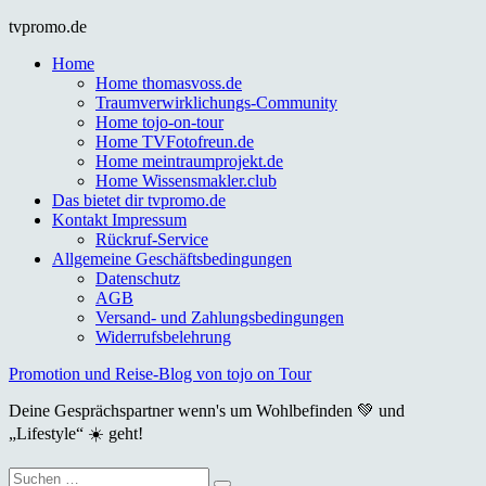
Skip
tvpromo.de
to
Home
content
Home thomasvoss.de
Traumverwirklichungs-Community
Home tojo-on-tour
Home TVFotofreun.de
Home meintraumprojekt.de
Home Wissensmakler.club
Das bietet dir tvpromo.de
Kontakt Impressum
Rückruf-Service
Allgemeine Geschäftsbedingungen
Datenschutz
AGB
Versand- und Zahlungsbedingungen
Widerrufsbelehrung
Promotion und Reise-Blog von tojo on Tour
Deine Gesprächspartner wenn's um Wohlbefinden 💚 und
„Lifestyle“ ☀️ geht!
Suche