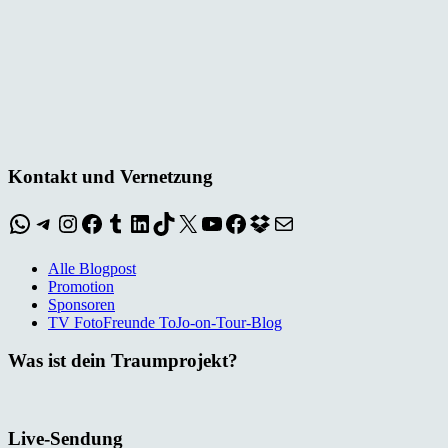
Kontakt und Vernetzung
WhatsApp
Telegram
Instagram
Facebook
Tumblr
LinkedIn
TikTok
X
YouTube
Facebook
Dropbox
E-Mail
Alle Blogpost
Promotion
Sponsoren
TV FotoFreunde ToJo-on-Tour-Blog
Was ist dein Traumprojekt?
Live-Sendung