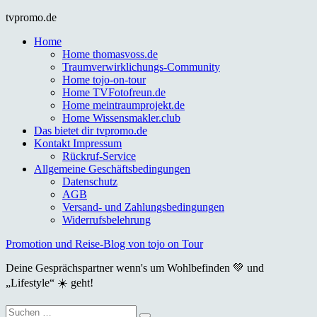
Skip
tvpromo.de
to
Home
content
Home thomasvoss.de
Traumverwirklichungs-Community
Home tojo-on-tour
Home TVFotofreun.de
Home meintraumprojekt.de
Home Wissensmakler.club
Das bietet dir tvpromo.de
Kontakt Impressum
Rückruf-Service
Allgemeine Geschäftsbedingungen
Datenschutz
AGB
Versand- und Zahlungsbedingungen
Widerrufsbelehrung
Promotion und Reise-Blog von tojo on Tour
Deine Gesprächspartner wenn's um Wohlbefinden 💚 und
„Lifestyle“ ☀️ geht!
Suche