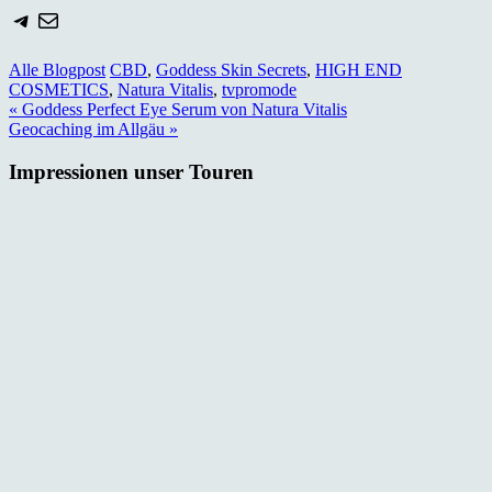
Telegram
E-Mail
Alle Blogpost
CBD
,
Goddess Skin Secrets
,
HIGH END
COSMETICS
,
Natura Vitalis
,
tvpromode
Beitragsnavigation
« Goddess Perfect Eye Serum von Natura Vitalis
Geocaching im Allgäu »
Impressionen unser Touren