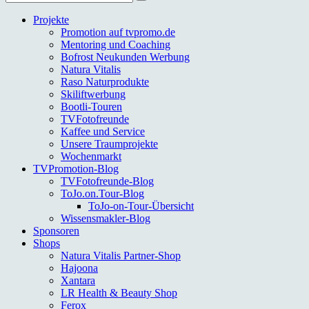
nach:
Projekte
Promotion auf tvpromo.de
Mentoring und Coaching
Bofrost Neukunden Werbung
Natura Vitalis
Raso Naturprodukte
Skiliftwerbung
Bootli-Touren
TVFotofreunde
Kaffee und Service
Unsere Traumprojekte
Wochenmarkt
TVPromotion-Blog
TVFotofreunde-Blog
ToJo.on.Tour-Blog
ToJo-on-Tour-Übersicht
Wissensmakler-Blog
Sponsoren
Shops
Natura Vitalis Partner-Shop
Hajoona
Xantara
LR Health & Beauty Shop
Ferox