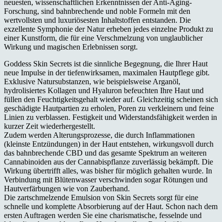
neuesten, wissenschaftlichen Erkenntnissen der Anti-Aging-
Forschung, sind bahnbrechende und noble Formeln mit den
wertvollsten und luxuriösesten Inhaltstoffen entstanden. Die
exzellente Symphonie der Natur erheben jedes einzelne Produkt zu
einer Kunstform, die für eine Verschmelzung von unglaublicher
Wirkung und magischen Erlebnissen sorgt.
Goddess Skin Secrets ist die sinnliche Begegnung, die Ihrer Haut
neue Impulse in der tiefenwirksamen, maximalen Hautpflege gibt.
Exklusive Natursubstanzen, wie beispielsweise Arganöl,
hydrolisiertes Kollagen und Hyaluron befeuchten Ihre Haut und
füllen den Feuchtigkeitsgehalt wieder auf. Gleichzeitig scheinen sich
geschädigte Hautpartien zu erholen, Poren zu verkleinern und feine
Linien zu verblassen. Festigkeit und Widerstandsfähigkeit werden in
kurzer Zeit wiederhergestellt.
Zudem werden Alterungsprozesse, die durch Inflammationen
(kleinste Entzündungen) in der Haut entstehen, wirkungsvoll durch
das bahnbrechende CBD und das gesamte Spektrum an weiteren
Cannabinoiden aus der Cannabispflanze zuverlässig bekämpft. Die
Wirkung übertrifft alles, was bisher für möglich gehalten wurde. In
Verbindung mit Blütenwasser verschwinden sogar Rötungen und
Hautverfärbungen wie von Zauberhand.
Die zartschmelzende Emulsion von Skin Secrets sorgt für eine
schnelle und komplette Absorbierung auf der Haut. Schon nach dem
ersten Auftragen werden Sie eine charismatische, fesselnde und