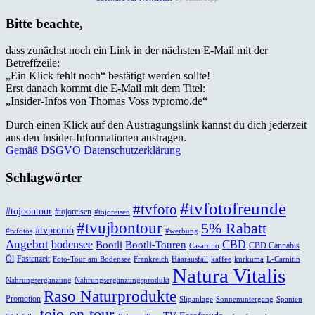
Bitte beachte,
dass zunächst noch ein Link in der nächsten E-Mail mit der
Betreffzeile:
„Ein Klick fehlt noch“ bestätigt werden sollte!
Erst danach kommt die E-Mail mit dem Titel:
„Insider-Infos von Thomas Voss tvpromo.de“
Durch einen Klick auf den Austragungslink kannst du dich jederzeit
aus den Insider-Informationen austragen.
Gemäß DSGVO Datenschutzerklärung
Schlagwörter
#tvfotofreunde
#tvfoto
#tojoontour
#tojoreisen
#tojoreisen
#tvujbontour
5% Rabatt
#tvpromo
#tvfotos
#werbung
Angebot
bodensee
CBD
Bootli
Bootli-Touren
CBD Cannabis
Casarollo
Öl
Fastenzeit
Foto-Tour am Bodensee
Frankreich
Haarausfall
kaffee
kurkuma
L-Carnitin
Natura Vitalis
Nahrungsergänzung
Nahrungsergänzungsprodukt
Raso Naturprodukte
Promotion
Slipanlage
Sonnenuntergang
Spanien
tojo-on-tour