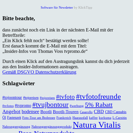
Software für Newsletter
by KlickTipp
Bitte beachte,
dass zunächst noch ein Link in der nächsten E-Mail mit der
Betreffzeile:
„Ein Klick fehlt noch“ bestätigt werden sollte!
Erst danach kommt die E-Mail mit dem Titel:
„Insider-Infos von Thomas Voss tvpromo.de“
Durch einen Klick auf den Austragungslink kannst du dich jederzeit
aus den Insider-Informationen austragen.
Gemäß DSGVO Datenschutzerklärung
Schlagwörter
#tvfotofreunde
#tvfoto
#tojoontour
#tojoreisen
#tojoreisen
#tvujbontour
5% Rabatt
#tvpromo
#tvfotos
#werbung
Angebot
bodensee
CBD
Bootli
Bootli-Touren
CBD Cannabis
Casarollo
Öl
Fastenzeit
Foto-Tour am Bodensee
Frankreich
Haarausfall
kaffee
kurkuma
L-Carnitin
Natura Vitalis
Nahrungsergänzung
Nahrungsergänzungsprodukt