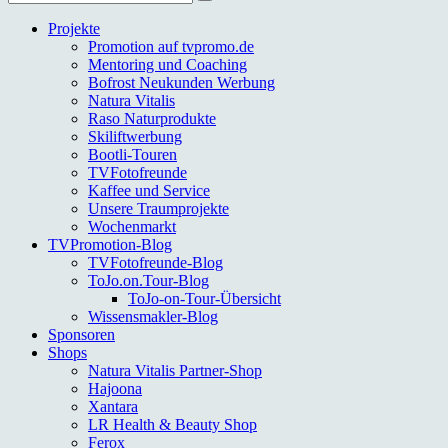
nach:
Projekte
Promotion auf tvpromo.de
Mentoring und Coaching
Bofrost Neukunden Werbung
Natura Vitalis
Raso Naturprodukte
Skiliftwerbung
Bootli-Touren
TVFotofreunde
Kaffee und Service
Unsere Traumprojekte
Wochenmarkt
TVPromotion-Blog
TVFotofreunde-Blog
ToJo.on.Tour-Blog
ToJo-on-Tour-Übersicht
Wissensmakler-Blog
Sponsoren
Shops
Natura Vitalis Partner-Shop
Hajoona
Xantara
LR Health & Beauty Shop
Ferox