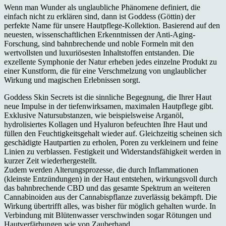
Wenn man Wunder als unglaubliche Phänomene definiert, die
einfach nicht zu erklären sind, dann ist Goddess (Göttin) der
perfekte Name für unsere Hautpflege-Kollektion. Basierend auf den
neuesten, wissenschaftlichen Erkenntnissen der Anti-Aging-
Forschung, sind bahnbrechende und noble Formeln mit den
wertvollsten und luxuriösesten Inhaltstoffen entstanden. Die
exzellente Symphonie der Natur erheben jedes einzelne Produkt zu
einer Kunstform, die für eine Verschmelzung von unglaublicher
Wirkung und magischen Erlebnissen sorgt.
Goddess Skin Secrets ist die sinnliche Begegnung, die Ihrer Haut
neue Impulse in der tiefenwirksamen, maximalen Hautpflege gibt.
Exklusive Natursubstanzen, wie beispielsweise Arganöl,
hydrolisiertes Kollagen und Hyaluron befeuchten Ihre Haut und
füllen den Feuchtigkeitsgehalt wieder auf. Gleichzeitig scheinen sich
geschädigte Hautpartien zu erholen, Poren zu verkleinern und feine
Linien zu verblassen. Festigkeit und Widerstandsfähigkeit werden in
kurzer Zeit wiederhergestellt.
Zudem werden Alterungsprozesse, die durch Inflammationen
(kleinste Entzündungen) in der Haut entstehen, wirkungsvoll durch
das bahnbrechende CBD und das gesamte Spektrum an weiteren
Cannabinoiden aus der Cannabispflanze zuverlässig bekämpft. Die
Wirkung übertrifft alles, was bisher für möglich gehalten wurde. In
Verbindung mit Blütenwasser verschwinden sogar Rötungen und
Hautverfärbungen wie von Zauberhand.