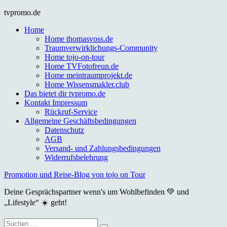
Skip
tvpromo.de
to
Home
content
Home thomasvoss.de
Traumverwirklichungs-Community
Home tojo-on-tour
Home TVFotofreun.de
Home meintraumprojekt.de
Home Wissensmakler.club
Das bietet dir tvpromo.de
Kontakt Impressum
Rückruf-Service
Allgemeine Geschäftsbedingungen
Datenschutz
AGB
Versand- und Zahlungsbedingungen
Widerrufsbelehrung
Promotion und Reise-Blog von tojo on Tour
Deine Gesprächspartner wenn's um Wohlbefinden 💚 und
„Lifestyle“ ☀️ geht!
Suche