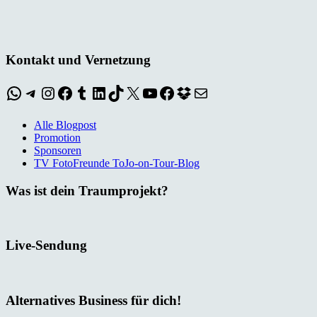
Kontakt und Vernetzung
WhatsApp
Telegram
Instagram
Facebook
Tumblr
LinkedIn
TikTok
X
YouTube
Facebook
Dropbox
E-Mail
Alle Blogpost
Promotion
Sponsoren
TV FotoFreunde ToJo-on-Tour-Blog
Was ist dein Traumprojekt?
Live-Sendung
Alternatives Business für dich!