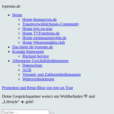
Skip
tvpromo.de
to
Home
content
Home thomasvoss.de
Traumverwirklichungs-Community
Home tojo-on-tour
Home TVFotofreun.de
Home meintraumprojekt.de
Home Wissensmakler.club
Das bietet dir tvpromo.de
Kontakt Impressum
Rückruf-Service
Allgemeine Geschäftsbedingungen
Datenschutz
AGB
Versand- und Zahlungsbedingungen
Widerrufsbelehrung
Promotion und Reise-Blog von tojo on Tour
Deine Gesprächspartner wenn's um Wohlbefinden 💚 und
„Lifestyle“ ☀️ geht!
Suche