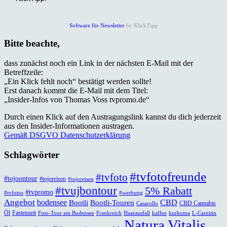
Software für Newsletter
by KlickTipp
Bitte beachte,
dass zunächst noch ein Link in der nächsten E-Mail mit der
Betreffzeile:
„Ein Klick fehlt noch“ bestätigt werden sollte!
Erst danach kommt die E-Mail mit dem Titel:
„Insider-Infos von Thomas Voss tvpromo.de“
Durch einen Klick auf den Austragungslink kannst du dich jederzeit
aus den Insider-Informationen austragen.
Gemäß DSGVO Datenschutzerklärung
Schlagwörter
#tvfotofreunde
#tvfoto
#tojoontour
#tojoreisen
#tojoreisen
#tvujbontour
5% Rabatt
#tvpromo
#tvfotos
#werbung
Angebot
bodensee
CBD
Bootli
Bootli-Touren
CBD Cannabis
Casarollo
Öl
Fastenzeit
Foto-Tour am Bodensee
Frankreich
Haarausfall
kaffee
kurkuma
L-Carnitin
Natura Vitalis