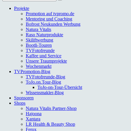
nach:
Projekte
Promotion auf tvpromo.de
Mentoring und Coaching
Bofrost Neukunden Werbung
Natura Vitalis
Raso Naturprodukte
Skiliftwerbung
Bootli-Touren
TVFotofreunde
Kaffee und Service
Unsere Traumprojekte
Wochenmarkt
TVPromotion-Blog
TVFotofreunde-Blog
ToJo.on.Tour-Blog
ToJo-on-Tour-Übersicht
Wissensmakler-Blog
Sponsoren
Shops
Natura Vitalis Partner-Shop
Hajoona
Xantara
LR Health & Beauty Shop
Ferox