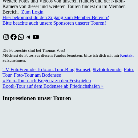
Weitere Fotos und Videos von unseren Handys und der Nikon-
Kamera von dieser und weiteren Touren findest du im Member-
Bereich.
Zum Login
Hier bekommst du den Zugang zum Member-Bereich?
Bitte beachte auch unsere Sponsoren unserer Touren!
Instagram
Facebook
WhatsApp
Telegram
YouTube
Die Fotorechte sind bei Thomas Voss!
Möchtest du Fotos aus diesem Fundus benutzen, bitte ich dich mit mir
Kontakt
aufzunehmen.
TV FotoFreunde ToJo-on-Tour-Blog
#sunset
,
#tvfotofreunde
,
Foto-
Tour
,
Foto-Tour am Bodensee
Beitragsnavigation
« Foto-Tour nach Bregenz zu den Festspielen
Bootli-Tour auf dem Bodensee ab Friedrichshafen »
Impressionen unser Touren