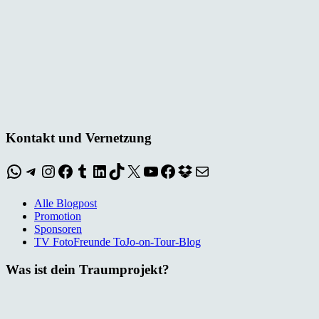
Kontakt und Vernetzung
WhatsApp
Telegram
Instagram
Facebook
Tumblr
LinkedIn
TikTok
X
YouTube
Facebook
Dropbox
E-Mail
Alle Blogpost
Promotion
Sponsoren
TV FotoFreunde ToJo-on-Tour-Blog
Was ist dein Traumprojekt?