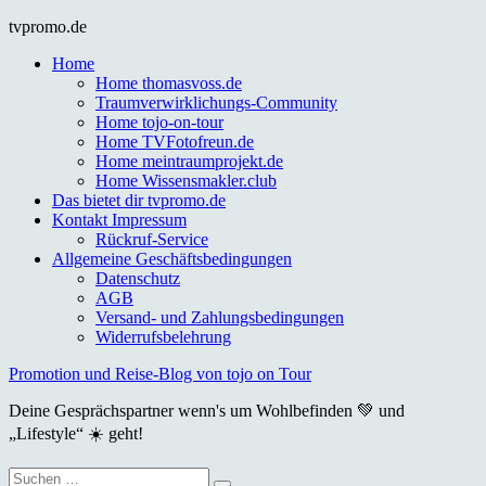
Skip
tvpromo.de
to
Home
content
Home thomasvoss.de
Traumverwirklichungs-Community
Home tojo-on-tour
Home TVFotofreun.de
Home meintraumprojekt.de
Home Wissensmakler.club
Das bietet dir tvpromo.de
Kontakt Impressum
Rückruf-Service
Allgemeine Geschäftsbedingungen
Datenschutz
AGB
Versand- und Zahlungsbedingungen
Widerrufsbelehrung
Promotion und Reise-Blog von tojo on Tour
Deine Gesprächspartner wenn's um Wohlbefinden 💚 und
„Lifestyle“ ☀️ geht!
Suche