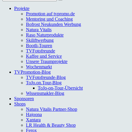
nach:
Projekte
Promotion auf tvpromo.de
Mentoring und Coaching
Bofrost Neukunden Werbung
Natura Vitalis
Raso Naturprodukte
Skiliftwerbung
Bootli-Touren
TVFotofreunde
Kaffee und Service
Unsere Traumprojekte
Wochenmarkt
TVPromotion-Blog
TVFotofreunde-Blog
ToJo.on.Tour-Blog
ToJo-on-Tour-Übersicht
Wissensmakler-Blog
Sponsoren
Shops
Natura Vitalis Partner-Shop
Hajoona
Xantara
LR Health & Beauty Shop
Ferox