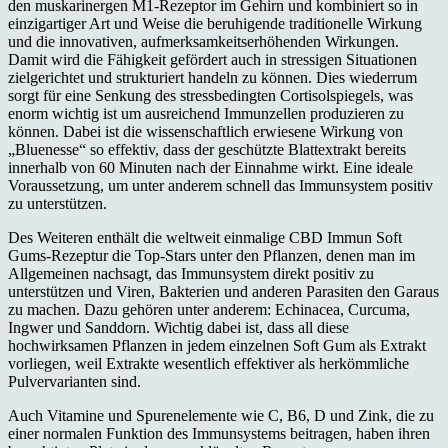
den muskarinergen M1-Rezeptor im Gehirn und kombiniert so in
einzigartiger Art und Weise die beruhigende traditionelle Wirkung
und die innovativen, aufmerksamkeitserhöhenden Wirkungen.
Damit wird die Fähigkeit gefördert auch in stressigen Situationen
zielgerichtet und strukturiert handeln zu können. Dies wiederrum
sorgt für eine Senkung des stressbedingten Cortisolspiegels, was
enorm wichtig ist um ausreichend Immunzellen produzieren zu
können. Dabei ist die wissenschaftlich erwiesene Wirkung von
„Bluenesse“ so effektiv, dass der geschützte Blattextrakt bereits
innerhalb von 60 Minuten nach der Einnahme wirkt. Eine ideale
Voraussetzung, um unter anderem schnell das Immunsystem positiv
zu unterstützen.
Des Weiteren enthält die weltweit einmalige CBD Immun Soft
Gums-Rezeptur die Top-Stars unter den Pflanzen, denen man im
Allgemeinen nachsagt, das Immunsystem direkt positiv zu
unterstützen und Viren, Bakterien und anderen Parasiten den Garaus
zu machen. Dazu gehören unter anderem: Echinacea, Curcuma,
Ingwer und Sanddorn. Wichtig dabei ist, dass all diese
hochwirksamen Pflanzen in jedem einzelnen Soft Gum als Extrakt
vorliegen, weil Extrakte wesentlich effektiver als herkömmliche
Pulvervarianten sind.
Auch Vitamine und Spurenelemente wie C, B6, D und Zink, die zu
einer normalen Funktion des Immunsystems beitragen, haben ihren