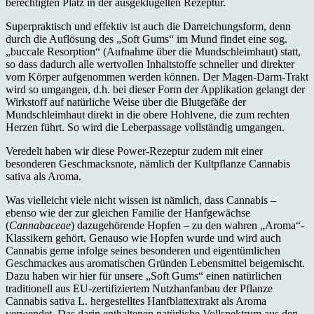
berechtigten Platz in der ausgeklügelten Rezeptur.
Superpraktisch und effektiv ist auch die Darreichungsform, denn
durch die Auflösung des „Soft Gums“ im Mund findet eine sog.
„buccale Resorption“ (Aufnahme über die Mundschleimhaut) statt,
so dass dadurch alle wertvollen Inhaltstoffe schneller und direkter
vom Körper aufgenommen werden können. Der Magen-Darm-Trakt
wird so umgangen, d.h. bei dieser Form der Applikation gelangt der
Wirkstoff auf natürliche Weise über die Blutgefäße der
Mundschleimhaut direkt in die obere Hohlvene, die zum rechten
Herzen führt. So wird die Leberpassage vollständig umgangen.
Veredelt haben wir diese Power-Rezeptur zudem mit einer
besonderen Geschmacksnote, nämlich der Kultpflanze Cannabis
sativa als Aroma.
Was vielleicht viele nicht wissen ist nämlich, dass Cannabis –
ebenso wie der zur gleichen Familie der Hanfgewächse
(
Cannabaceae
) dazugehörende Hopfen – zu den wahren „Aroma“-
Klassikern gehört. Genauso wie Hopfen wurde und wird auch
Cannabis gerne infolge seines besonderen und eigentümlichen
Geschmackes aus aromatischen Gründen Lebensmittel beigemischt.
Dazu haben wir hier für unsere „Soft Gums“ einen natürlichen
traditionell aus EU-zertifiziertem Nutzhanfanbau der Pflanze
Cannabis sativa L. hergestelltes Hanfblattextrakt als Aroma
verwendet. Das darin enthaltenen natürliche Vollspektrum aus den