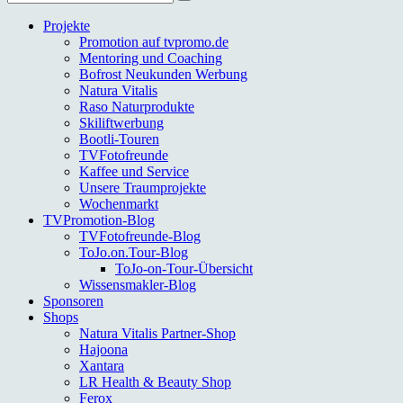
nach:
Projekte
Promotion auf tvpromo.de
Mentoring und Coaching
Bofrost Neukunden Werbung
Natura Vitalis
Raso Naturprodukte
Skiliftwerbung
Bootli-Touren
TVFotofreunde
Kaffee und Service
Unsere Traumprojekte
Wochenmarkt
TVPromotion-Blog
TVFotofreunde-Blog
ToJo.on.Tour-Blog
ToJo-on-Tour-Übersicht
Wissensmakler-Blog
Sponsoren
Shops
Natura Vitalis Partner-Shop
Hajoona
Xantara
LR Health & Beauty Shop
Ferox