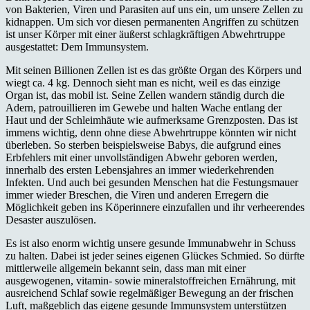
von Bakterien, Viren und Parasiten auf uns ein, um unsere Zellen zu
kidnappen. Um sich vor diesen permanenten Angriffen zu schützen
ist unser Körper mit einer äußerst schlagkräftigen Abwehrtruppe
ausgestattet: Dem Immunsystem.
Mit seinen Billionen Zellen ist es das größte Organ des Körpers und
wiegt ca. 4 kg. Dennoch sieht man es nicht, weil es das einzige
Organ ist, das mobil ist. Seine Zellen wandern ständig durch die
Adern, patrouillieren im Gewebe und halten Wache entlang der
Haut und der Schleimhäute wie aufmerksame Grenzposten. Das ist
immens wichtig, denn ohne diese Abwehrtruppe könnten wir nicht
überleben. So sterben beispielsweise Babys, die aufgrund eines
Erbfehlers mit einer unvollständigen Abwehr geboren werden,
innerhalb des ersten Lebensjahres an immer wiederkehrenden
Infekten. Und auch bei gesunden Menschen hat die Festungsmauer
immer wieder Breschen, die Viren und anderen Erregern die
Möglichkeit geben ins Köperinnere einzufallen und ihr verheerendes
Desaster auszulösen.
Es ist also enorm wichtig unsere gesunde Immunabwehr in Schuss
zu halten. Dabei ist jeder seines eigenen Glückes Schmied. So dürfte
mittlerweile allgemein bekannt sein, dass man mit einer
ausgewogenen, vitamin- sowie mineralstoffreichen Ernährung, mit
ausreichend Schlaf sowie regelmäßiger Bewegung an der frischen
Luft, maßgeblich das eigene gesunde Immunsystem unterstützen