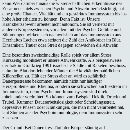
kann.Wer darüber hinaus die wissenschaftlichen Erkenntnisse des
Zusammenspiels zwischen Psyche und Abwehr berücksichtigt, hat
eine große Chance, Vitalität und ein gestärktes Immunsystem bis ins
hohe Alter erhalten zu können. Denn Fakt ist: Unsere
Krankheitsabwehr arbeitet nicht autonom. Sie ist vernetzt mit
anderen Körpersystemen, vor allem mit der Psyche. Gefühle und
Stimmungen wirken sich nachweislich auf das Immunsystem aus.
Herzhaftes Lachen etwa steigert die Zahl der Antikörper im Blut.
Einsamkeit, Trauer oder Streit dagegen schwächen die Abwehr.
Eine besonders zweischneidige Rolle spielt vor allem Stress.
Kurzzeitig mobilisiert er unsere Abwehrkräfte. Als beispielsweise
der Irak im Golfkrieg 1991 israelische Städte mit Raketen beschoss,
nahm im Blut dort lebender Männer die Aktivität der natürlichen
Killerzellen zu. Hält der Stress aber an wird es gefährlich.
Dauergestresste bekommen nämlich nicht nur häufiger
Herzprobleme und Rheuma, sondern sie schwächen auch extrem ihr
Immunsystem, denn Psyche und Immunsystem sind direkt
miteinander verdrahtet! So können zum Beispiel Hektik, Druck und
Trubel, Kummer, Dauerarbeitslosigkeit oder Scheidungsstreit,
depressive Phasen oder Kränkungen, die man nicht verarbeitet hat,
laut Studien aus der Psychoimmunologie, dem Immunsystem sehr
zusetzen.
Der Grund: Bei Dauerstress läuft der Körper ständig auf