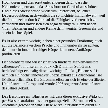
Hochtouren und dies sorgt unter anderem dafür, dass die
Nebennieren permanent das Stresshormon Cortisol ausschütten.
Und dieses Stresshormon wiederum unterdrückt, bei einer
Dauerproduktion, nachweislich die so wichtige Immunabwehr, weil
die Immunzellen durch Cortisol die Fähigkeit verlieren sich zu
vermehren und stattdessen sich sogar verringern. Damit haben
Viren, Bakterien und andere Keime dann weniger Gegenwehr und
so ein leichtes Spiel.
Es ist also extrem wichtig, neben einer gesunden Ernährung, auch
auf die Balance zwischen Psyche und Immunabwehr zu achten,
denn nur ein innerlich ruhiger Körper kann neue Antikörper
produzieren.
Der patentierte und wissenschaftlich fundierte Markenwirkstoff
„Bluenesse“, in unserem Produkt CBD Immun Soft Gums,
berücksichtigt erstmalig diesen wichtigen Punkt. „Bluenesse“ ist
nämlich ein höchst innovativer Spezialextrakt aus Zitronenmelisse
(Melissa officinalis). Die Zitronenmelisse an sich ist eine der ältesten
Heilpflanzen in Europa und wurde 2006 sogar zur Arzneipflanze
des Jahres gekürt.
Das Besondere an „Bluenesse“ ist, dass dieser exklusive Wirkstoff
per Wasserextraktion aus einer ganz speziellen Zitronenmelisse-
Zuchtlinie gewonnen wird. Diese wirkt unter anderem direkt auf