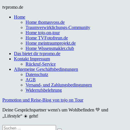
Skip
tvpromo.de
to
Home
content
Home thomasvoss.de
Traumverwirklichungs-Community
Home tojo-on-tour
Home TVFotofreun.de
Home meintraumprojekt.de
Home Wissensmakler.club
Das bietet dir tvpromo.de
Kontakt Impressum
Rückruf-Service
Allgemeine Geschäftsbedingungen
Datenschutz
AGB
Versand- und Zahlungsbedingungen
Widerrufsbelehrung
Promotion und Reise-Blog von tojo on Tour
Deine Gesprächspartner wenn's um Wohlbefinden 💚 und
„Lifestyle“ ☀️ geht!
Suche