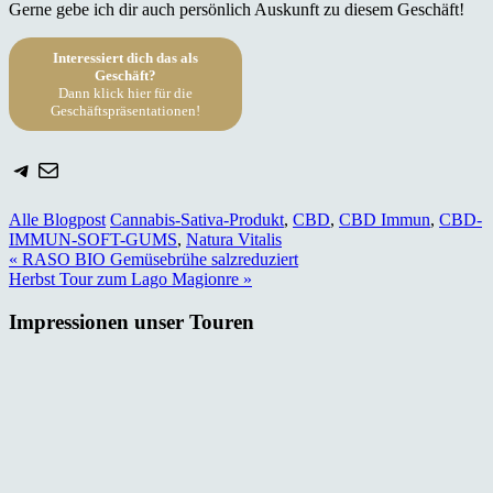
Gerne gebe ich dir auch persönlich Auskunft zu diesem Geschäft!
Interessiert dich das als
Geschäft?
Dann klick hier für die
Geschäftspräsentationen!
Telegram
E-Mail
Alle Blogpost
Cannabis-Sativa-Produkt
,
CBD
,
CBD Immun
,
CBD-
IMMUN-SOFT-GUMS
,
Natura Vitalis
Beitragsnavigation
« RASO BIO Gemüsebrühe salzreduziert
Herbst Tour zum Lago Magionre »
Impressionen unser Touren