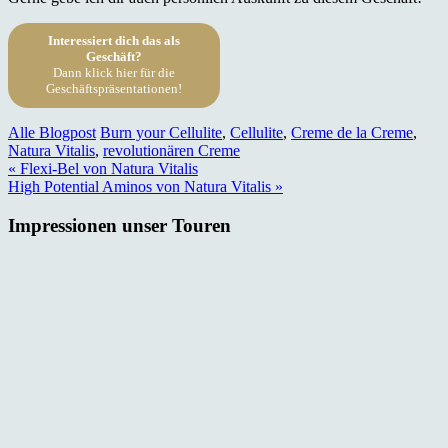
Interessiert dich das als
Geschäft?
Dann klick hier für die
Geschäftspräsentationen!
Alle Blogpost
Burn your Cellulite
,
Cellulite
,
Creme de la Creme
,
Natura Vitalis
,
revolutionären Creme
Beitragsnavigation
« Flexi-Bel von Natura Vitalis
High Potential Aminos von Natura Vitalis »
Impressionen unser Touren