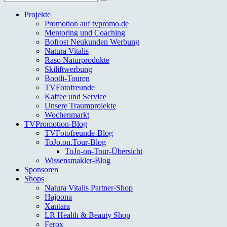
nach:
Projekte
Promotion auf tvpromo.de
Mentoring und Coaching
Bofrost Neukunden Werbung
Natura Vitalis
Raso Naturprodukte
Skiliftwerbung
Bootli-Touren
TVFotofreunde
Kaffee und Service
Unsere Traumprojekte
Wochenmarkt
TVPromotion-Blog
TVFotofreunde-Blog
ToJo.on.Tour-Blog
ToJo-on-Tour-Übersicht
Wissensmakler-Blog
Sponsoren
Shops
Natura Vitalis Partner-Shop
Hajoona
Xantara
LR Health & Beauty Shop
Ferox