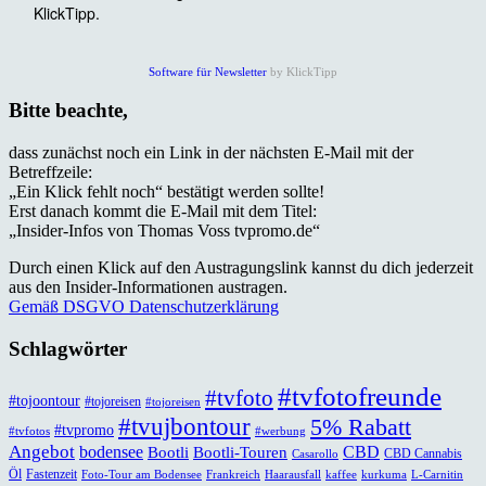
Software für Newsletter
by KlickTipp
Bitte beachte,
dass zunächst noch ein Link in der nächsten E-Mail mit der
Betreffzeile:
„Ein Klick fehlt noch“ bestätigt werden sollte!
Erst danach kommt die E-Mail mit dem Titel:
„Insider-Infos von Thomas Voss tvpromo.de“
Durch einen Klick auf den Austragungslink kannst du dich jederzeit
aus den Insider-Informationen austragen.
Gemäß DSGVO Datenschutzerklärung
Schlagwörter
#tvfotofreunde
#tvfoto
#tojoontour
#tojoreisen
#tojoreisen
#tvujbontour
5% Rabatt
#tvpromo
#tvfotos
#werbung
Angebot
bodensee
CBD
Bootli
Bootli-Touren
CBD Cannabis
Casarollo
Öl
Fastenzeit
Foto-Tour am Bodensee
Frankreich
Haarausfall
kaffee
kurkuma
L-Carnitin