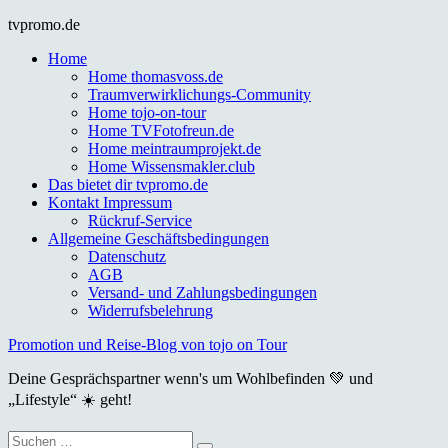
Skip
tvpromo.de
to
Home
content
Home thomasvoss.de
Traumverwirklichungs-Community
Home tojo-on-tour
Home TVFotofreun.de
Home meintraumprojekt.de
Home Wissensmakler.club
Das bietet dir tvpromo.de
Kontakt Impressum
Rückruf-Service
Allgemeine Geschäftsbedingungen
Datenschutz
AGB
Versand- und Zahlungsbedingungen
Widerrufsbelehrung
Promotion und Reise-Blog von tojo on Tour
Deine Gesprächspartner wenn's um Wohlbefinden 💚 und
„Lifestyle“ ☀️ geht!
Suche