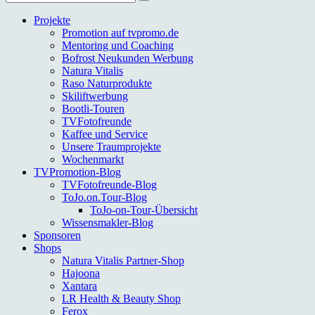
nach:
Projekte
Promotion auf tvpromo.de
Mentoring und Coaching
Bofrost Neukunden Werbung
Natura Vitalis
Raso Naturprodukte
Skiliftwerbung
Bootli-Touren
TVFotofreunde
Kaffee und Service
Unsere Traumprojekte
Wochenmarkt
TVPromotion-Blog
TVFotofreunde-Blog
ToJo.on.Tour-Blog
ToJo-on-Tour-Übersicht
Wissensmakler-Blog
Sponsoren
Shops
Natura Vitalis Partner-Shop
Hajoona
Xantara
LR Health & Beauty Shop
Ferox