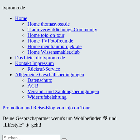
Skip
tvpromo.de
to
Home
content
Home thomasvoss.de
Traumverwirklichungs-Community
Home tojo-on-tour
Home TVFotofreun.de
Home meintraumprojekt.de
Home Wissensmakler.club
Das bietet dir tvpromo.de
Kontakt Impressum
Rückruf-Service
Allgemeine Geschäftsbedingungen
Datenschutz
AGB
Versand- und Zahlungsbedingungen
Widerrufsbelehrung
Promotion und Reise-Blog von tojo on Tour
Deine Gesprächspartner wenn's um Wohlbefinden 💚 und
„Lifestyle“ ☀️ geht!
Suche