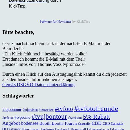
Software für Newsletter
by KlickTipp
Bitte beachte,
dass zunächst noch ein Link in der nächsten E-Mail mit der
Betreffzeile:
„Ein Klick fehlt noch“ bestätigt werden sollte!
Erst danach kommt die E-Mail mit dem Titel:
„Insider-Infos von Thomas Voss tvpromo.de“
Durch einen Klick auf den Austragungslink kannst du dich jederzeit
aus den Insider-Informationen austragen.
Gemäß DSGVO Datenschutzerklärung
Schlagwörter
#tvfotofreunde
#tvfoto
#tojoontour
#tojoreisen
#tojoreisen
#tvujbontour
5% Rabatt
#tvpromo
#tvfotos
#werbung
Angebot
bodensee
CBD
Bootli
Bootli-Touren
CBD Cannabis
Casarollo
Öl
Fastenzeit
Foto-Tour am Bodensee
Frankreich
Haarausfall
kaffee
kurkuma
L-Carnitin