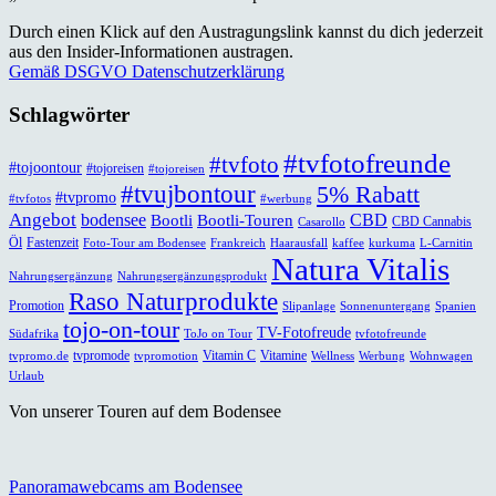
Durch einen Klick auf den Austragungslink kannst du dich jederzeit
aus den Insider-Informationen austragen.
Gemäß DSGVO Datenschutzerklärung
Schlagwörter
#tvfotofreunde
#tvfoto
#tojoontour
#tojoreisen
#tojoreisen
#tvujbontour
5% Rabatt
#tvpromo
#tvfotos
#werbung
Angebot
bodensee
CBD
Bootli
Bootli-Touren
CBD Cannabis
Casarollo
Öl
Fastenzeit
Foto-Tour am Bodensee
Frankreich
Haarausfall
kaffee
kurkuma
L-Carnitin
Natura Vitalis
Nahrungsergänzung
Nahrungsergänzungsprodukt
Raso Naturprodukte
Promotion
Slipanlage
Sonnenuntergang
Spanien
tojo-on-tour
TV-Fotofreude
Südafrika
ToJo on Tour
tvfotofreunde
tvpromode
Vitamin C
Vitamine
tvpromo.de
tvpromotion
Wellness
Werbung
Wohnwagen
Urlaub
Von unserer Touren auf dem Bodensee
Panoramawebcams am Bodensee