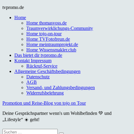
Skip
tvpromo.de
to
Home
content
Home thomasvoss.de
Traumverwirklichungs-Community
Home tojo-on-tour
Home TVFotofreun.de
Home meintraumprojekt.de
Home Wissensmakler.club
Das bietet dir tvpromo.de
Kontakt Impressum
Rückruf-Service
Allgemeine Geschäftsbedingungen
Datenschutz
AGB
Versand- und Zahlungsbedingungen
Widerrufsbelehrung
Promotion und Reise-Blog von tojo on Tour
Deine Gesprächspartner wenn's um Wohlbefinden 💚 und
„Lifestyle“ ☀️ geht!
Suche