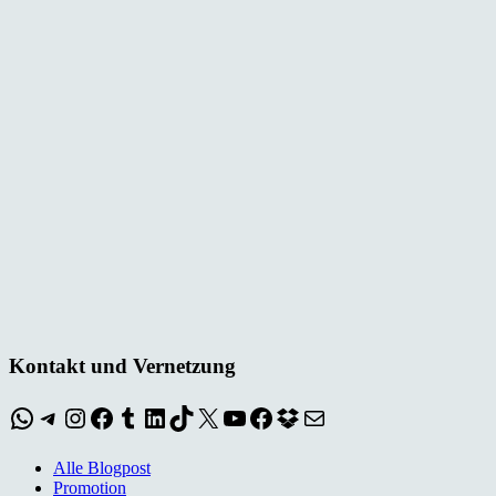
Kontakt und Vernetzung
WhatsApp
Telegram
Instagram
Facebook
Tumblr
LinkedIn
TikTok
X
YouTube
Facebook
Dropbox
E-Mail
Alle Blogpost
Promotion