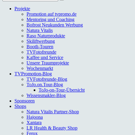
nach:
Projekte
Promotion auf tvpromo.de
Mentoring und Coaching
Bofrost Neukunden Werbung
Natura Vitalis
Raso Naturprodukte
Skiliftwerbung
Bootli-Touren
TVFotofreunde
Kaffee und Service
Unsere Traumprojekte
Wochenmarkt
TVPromotion-Blog
TVFotofreunde-Blog
ToJo.on.Tour-Blog
ToJo-on-Tour-Übersicht
Wissensmakler-Blog
Sponsoren
Shops
Natura Vitalis Partner-Shop
Hajoona
Xantara
LR Health & Beauty Shop
Ferox