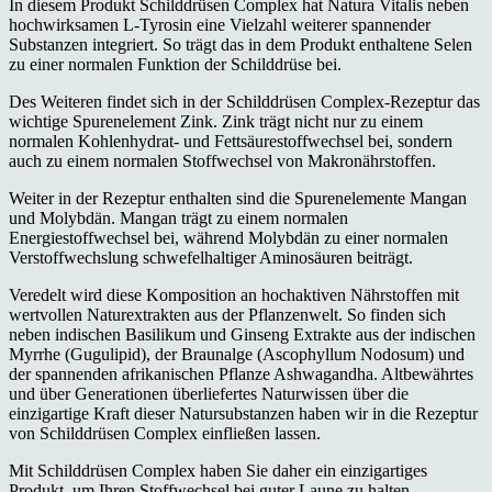
In diesem Produkt Schilddrüsen Complex hat Natura Vitalis neben
hochwirksamen L-Tyrosin eine Vielzahl weiterer spannender
Substanzen integriert. So trägt das in dem Produkt enthaltene Selen
zu einer normalen Funktion der Schilddrüse bei.
Des Weiteren findet sich in der Schilddrüsen Complex-Rezeptur das
wichtige Spurenelement Zink. Zink trägt nicht nur zu einem
normalen Kohlenhydrat- und Fettsäurestoffwechsel bei, sondern
auch zu einem normalen Stoffwechsel von Makronährstoffen.
Weiter in der Rezeptur enthalten sind die Spurenelemente Mangan
und Molybdän. Mangan trägt zu einem normalen
Energiestoffwechsel bei, während Molybdän zu einer normalen
Verstoffwechslung schwefelhaltiger Aminosäuren beiträgt.
Veredelt wird diese Komposition an hochaktiven Nährstoffen mit
wertvollen Naturextrakten aus der Pflanzenwelt. So finden sich
neben indischen Basilikum und Ginseng Extrakte aus der indischen
Myrrhe (Gugulipid), der Braunalge (Ascophyllum Nodosum) und
der spannenden afrikanischen Pflanze Ashwagandha. Altbewährtes
und über Generationen überliefertes Naturwissen über die
einzigartige Kraft dieser Natursubstanzen haben wir in die Rezeptur
von Schilddrüsen Complex einfließen lassen.
Mit Schilddrüsen Complex haben Sie daher ein einzigartiges
Produkt, um Ihren Stoffwechsel bei guter Laune zu halten.