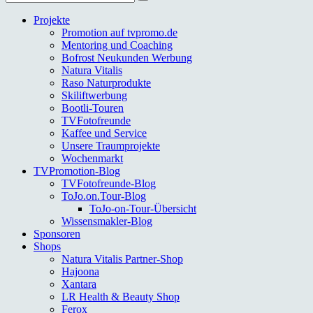
nach:
Projekte
Promotion auf tvpromo.de
Mentoring und Coaching
Bofrost Neukunden Werbung
Natura Vitalis
Raso Naturprodukte
Skiliftwerbung
Bootli-Touren
TVFotofreunde
Kaffee und Service
Unsere Traumprojekte
Wochenmarkt
TVPromotion-Blog
TVFotofreunde-Blog
ToJo.on.Tour-Blog
ToJo-on-Tour-Übersicht
Wissensmakler-Blog
Sponsoren
Shops
Natura Vitalis Partner-Shop
Hajoona
Xantara
LR Health & Beauty Shop
Ferox