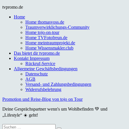
Skip
tvpromo.de
to
Home
content
Home thomasvoss.de
Traumverwirklichungs-Community
Home tojo-on-tour
Home TVFotofreun.de
Home meintraumprojekt.de
Home Wissensmakler.club
Das bietet dir tvpromo.de
Kontakt Impressum
Rückruf-Service
Allgemeine Geschäftsbedingungen
Datenschutz
AGB
Versand- und Zahlungsbedingungen
Widerrufsbelehrung
Promotion und Reise-Blog von tojo on Tour
Deine Gesprächspartner wenn's um Wohlbefinden 💚 und
„Lifestyle“ ☀️ geht!
Suche