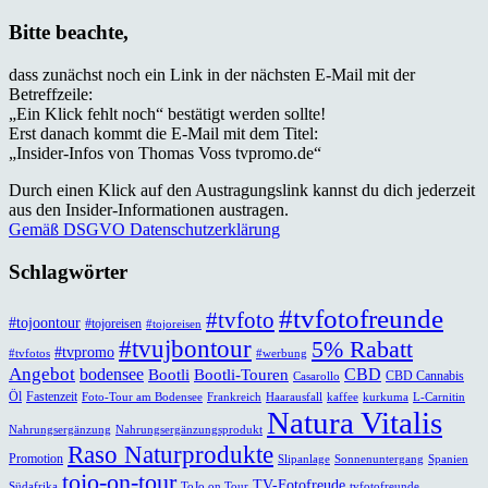
Bitte beachte,
dass zunächst noch ein Link in der nächsten E-Mail mit der
Betreffzeile:
„Ein Klick fehlt noch“ bestätigt werden sollte!
Erst danach kommt die E-Mail mit dem Titel:
„Insider-Infos von Thomas Voss tvpromo.de“
Durch einen Klick auf den Austragungslink kannst du dich jederzeit
aus den Insider-Informationen austragen.
Gemäß DSGVO Datenschutzerklärung
Schlagwörter
#tvfotofreunde
#tvfoto
#tojoontour
#tojoreisen
#tojoreisen
#tvujbontour
5% Rabatt
#tvpromo
#tvfotos
#werbung
Angebot
bodensee
CBD
Bootli
Bootli-Touren
CBD Cannabis
Casarollo
Öl
Fastenzeit
Foto-Tour am Bodensee
Frankreich
Haarausfall
kaffee
kurkuma
L-Carnitin
Natura Vitalis
Nahrungsergänzung
Nahrungsergänzungsprodukt
Raso Naturprodukte
Promotion
Slipanlage
Sonnenuntergang
Spanien
tojo-on-tour
TV-Fotofreude
Südafrika
ToJo on Tour
tvfotofreunde