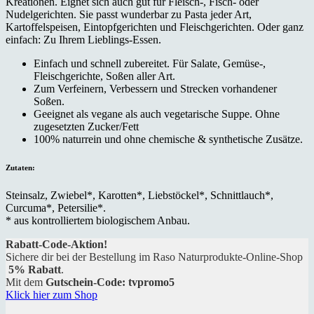
Kreationen. Eignet sich auch gut für Fleisch-, Fisch- oder
Nudelgerichten. Sie passt wunderbar zu Pasta jeder Art,
Kartoffelspeisen, Eintopfgerichten und Fleischgerichten. Oder ganz
einfach: Zu Ihrem Lieblings-Essen.
Einfach und schnell zubereitet. Für Salate, Gemüse-,
Fleischgerichte, Soßen aller Art.
Zum Verfeinern, Verbessern und Strecken vorhandener
Soßen.
Geeignet als vegane als auch vegetarische Suppe. Ohne
zugesetzten Zucker/Fett
100% naturrein und ohne chemische & synthetische Zusätze.
Zutaten:
Steinsalz, Zwiebel*, Karotten*, Liebstöckel*, Schnittlauch*,
Curcuma*, Petersilie*.
* aus kontrolliertem biologischem Anbau.
Rabatt-Code-Aktion!
Sichere dir bei der Bestellung im Raso Naturprodukte-Online-Shop
5% Rabatt
.
Mit dem
Gutschein-Code: tvpromo5
Klick hier zum Shop