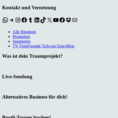
Kontakt und Vernetzung
WhatsApp
Telegram
Instagram
Facebook
Tumblr
LinkedIn
TikTok
X
YouTube
Facebook
Dropbox
E-Mail
Alle Blogpost
Promotion
Sponsoren
TV FotoFreunde ToJo-on-Tour-Blog
Was ist dein Traumprojekt?
Live-Sendung
Alternatives Business für dich!
Bootli-Touren buchen!