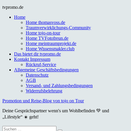
Skip
tvpromo.de
to
Home
content
Home thomasvoss.de
Traumverwirklichungs-Community
Home tojo-on-tour
Home TVFotofreun.de
Home meintraumprojekt.de
Home Wissensmakler.club
Das bietet dir tvpromo.de
Kontakt Impressum
Rückruf-Service
Allgemeine Geschäftsbedingungen
Datenschutz
AGB
Versand- und Zahlungsbedingungen
Widerrufsbelehrung
Promotion und Reise-Blog von tojo on Tour
Deine Gesprächspartner wenn's um Wohlbefinden 💚 und
„Lifestyle“ ☀️ geht!
Suche