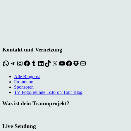
Kontakt und Vernetzung
WhatsApp
Telegram
Instagram
Facebook
Tumblr
LinkedIn
TikTok
X
YouTube
Facebook
Dropbox
E-Mail
Alle Blogpost
Promotion
Sponsoren
TV FotoFreunde ToJo-on-Tour-Blog
Was ist dein Traumprojekt?
Live-Sendung