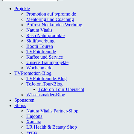
nach:
Projekte
Promotion auf tvpromo.de
Mentoring und Coaching
Bofrost Neukunden Werbung
Natura Vitalis
Raso Naturprodukte
Skiliftwerbung
Bootli-Touren
TVFotofreunde
Kaffee und Service
Unsere Traumprojekte
Wochenmarkt
TVPromotion-Blog
TVFotofreunde-Blog
ToJo.on.Tour-Blog
ToJo-on-Tour-Übersicht
Wissensmakler-Blog
Sponsoren
Shops
Natura Vitalis Partner-Shop
Hajoona
Xantara
LR Health & Beauty Shop
Ferox