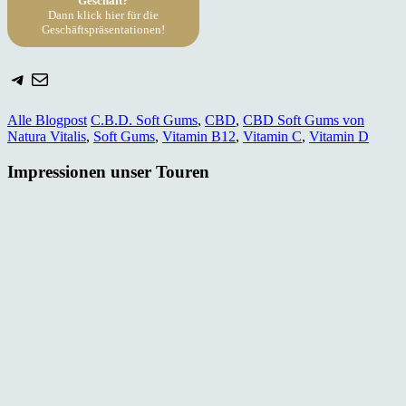
Geschäft?
Dann klick hier für die
Geschäftspräsentationen!
Telegram
E-Mail
Alle Blogpost
C.B.D. Soft Gums
,
CBD
,
CBD Soft Gums von
Natura Vitalis
,
Soft Gums
,
Vitamin B12
,
Vitamin C
,
Vitamin D
Impressionen unser Touren