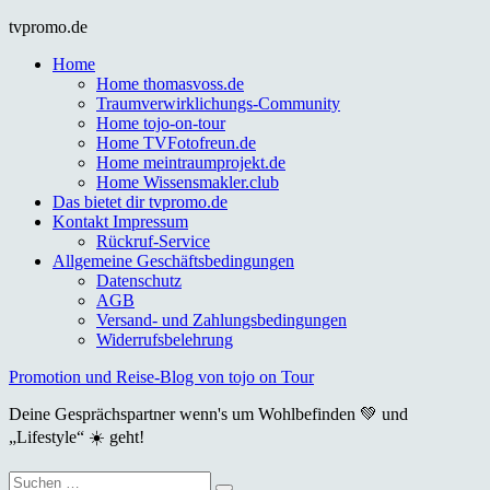
Skip
tvpromo.de
to
Home
content
Home thomasvoss.de
Traumverwirklichungs-Community
Home tojo-on-tour
Home TVFotofreun.de
Home meintraumprojekt.de
Home Wissensmakler.club
Das bietet dir tvpromo.de
Kontakt Impressum
Rückruf-Service
Allgemeine Geschäftsbedingungen
Datenschutz
AGB
Versand- und Zahlungsbedingungen
Widerrufsbelehrung
Promotion und Reise-Blog von tojo on Tour
Deine Gesprächspartner wenn's um Wohlbefinden 💚 und
„Lifestyle“ ☀️ geht!
Suche