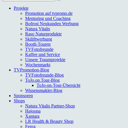
nach:
Projekte
Promotion auf tvpromo.de
Mentoring und Coaching
Bofrost Neukunden Werbung
Natura Vitalis
Raso Naturprodukte
Skiliftwerbung
Bootli-Touren
TVFotofreunde
Kaffee und Service
Unsere Traumprojekte
Wochenmarkt
TVPromotion-Blog
TVFotofreunde-Blog
ToJo.on.Tour-Blog
ToJo-on-Tour-Übersicht
Wissensmakler-Blog
Sponsoren
Shops
Natura Vitalis Partner-Shop
Hajoona
Xantara
LR Health & Beauty Shop
Ferox