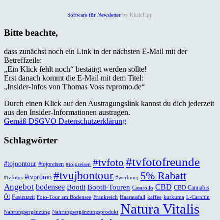
Software für Newsletter
by KlickTipp
Bitte beachte,
dass zunächst noch ein Link in der nächsten E-Mail mit der
Betreffzeile:
„Ein Klick fehlt noch“ bestätigt werden sollte!
Erst danach kommt die E-Mail mit dem Titel:
„Insider-Infos von Thomas Voss tvpromo.de“
Durch einen Klick auf den Austragungslink kannst du dich jederzeit
aus den Insider-Informationen austragen.
Gemäß DSGVO Datenschutzerklärung
Schlagwörter
#tvfotofreunde
#tvfoto
#tojoontour
#tojoreisen
#tojoreisen
#tvujbontour
5% Rabatt
#tvpromo
#tvfotos
#werbung
Angebot
bodensee
CBD
Bootli
Bootli-Touren
CBD Cannabis
Casarollo
Öl
Fastenzeit
Foto-Tour am Bodensee
Frankreich
Haarausfall
kaffee
kurkuma
L-Carnitin
Natura Vitalis
Nahrungsergänzung
Nahrungsergänzungsprodukt