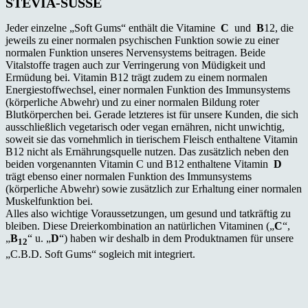
STEVIA-SÜSSE
Jeder einzelne „Soft Gums“ enthält die Vitamine
C
und
B
12, die
jeweils zu einer normalen psychischen Funktion sowie zu einer
normalen Funktion unseres Nervensystems beitragen. Beide
Vitalstoffe tragen auch zur Verringerung von Müdigkeit und
Ermüdung bei. Vitamin B12 trägt zudem zu einem normalen
Energiestoffwechsel, einer normalen Funktion des Immunsystems
(körperliche Abwehr) und zu einer normalen Bildung roter
Blutkörperchen bei. Gerade letzteres ist für unsere Kunden, die sich
ausschließlich vegetarisch oder vegan ernähren, nicht unwichtig,
soweit sie das vornehmlich in tierischem Fleisch enthaltene Vitamin
B12 nicht als Ernährungsquelle nutzen. Das zusätzlich neben den
beiden vorgenannten Vitamin C und B12 enthaltene Vitamin
D
trägt ebenso einer normalen Funktion des Immunsystems
(körperliche Abwehr) sowie zusätzlich zur Erhaltung einer normalen
Muskelfunktion bei.
Alles also wichtige Voraussetzungen, um gesund und tatkräftig zu
bleiben. Diese Dreierkombination an natürlichen Vitaminen („
C
“,
„
B
“ u. „
D
“) haben wir deshalb in dem Produktnamen für unsere
12
„C.B.D. Soft Gums“ sogleich mit integriert.