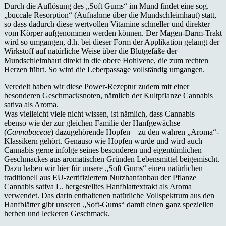
Durch die Auflösung des „Soft Gums“ im Mund findet eine sog.
„buccale Resorption“ (Aufnahme über die Mundschleimhaut) statt,
so dass dadurch diese wertvollen Vitamine schneller und direkter
vom Körper aufgenommen werden können. Der Magen-Darm-Trakt
wird so umgangen, d.h. bei dieser Form der Applikation gelangt der
Wirkstoff auf natürliche Weise über die Blutgefäße der
Mundschleimhaut direkt in die obere Hohlvene, die zum rechten
Herzen führt. So wird die Leberpassage vollständig umgangen.
Veredelt haben wir diese Power-Rezeptur zudem mit einer
besonderen Geschmacksnoten, nämlich der Kultpflanze Cannabis
sativa als Aroma.
Was vielleicht viele nicht wissen, ist nämlich, dass Cannabis –
ebenso wie der zur gleichen Familie der Hanfgewächse
(
Cannabaceae
) dazugehörende Hopfen – zu den wahren „Aroma“-
Klassikern gehört. Genauso wie Hopfen wurde und wird auch
Cannabis gerne infolge seines besonderen und eigentümlichen
Geschmackes aus aromatischen Gründen Lebensmittel beigemischt.
Dazu haben wir hier für unsere „Soft Gums“ einen natürlichen
traditionell aus EU-zertifiziertem Nutzhanfanbau der Pflanze
Cannabis sativa L. hergestelltes Hanfblattextrakt als Aroma
verwendet. Das darin enthaltenen natürliche Vollspektrum aus den
Hanfblätter gibt unseren „Soft-Gums“ damit einen ganz speziellen
herben und leckeren Geschmack.