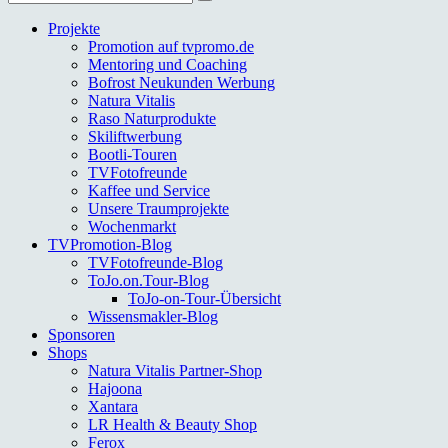
nach:
Projekte
Promotion auf tvpromo.de
Mentoring und Coaching
Bofrost Neukunden Werbung
Natura Vitalis
Raso Naturprodukte
Skiliftwerbung
Bootli-Touren
TVFotofreunde
Kaffee und Service
Unsere Traumprojekte
Wochenmarkt
TVPromotion-Blog
TVFotofreunde-Blog
ToJo.on.Tour-Blog
ToJo-on-Tour-Übersicht
Wissensmakler-Blog
Sponsoren
Shops
Natura Vitalis Partner-Shop
Hajoona
Xantara
LR Health & Beauty Shop
Ferox