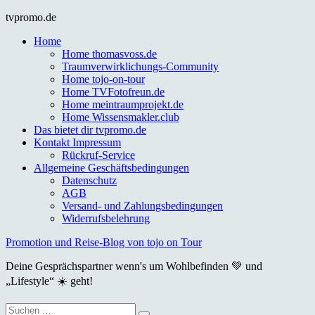
Skip
tvpromo.de
to
Home
content
Home thomasvoss.de
Traumverwirklichungs-Community
Home tojo-on-tour
Home TVFotofreun.de
Home meintraumprojekt.de
Home Wissensmakler.club
Das bietet dir tvpromo.de
Kontakt Impressum
Rückruf-Service
Allgemeine Geschäftsbedingungen
Datenschutz
AGB
Versand- und Zahlungsbedingungen
Widerrufsbelehrung
Promotion und Reise-Blog von tojo on Tour
Deine Gesprächspartner wenn's um Wohlbefinden 💚 und
„Lifestyle“ ☀️ geht!
Suche