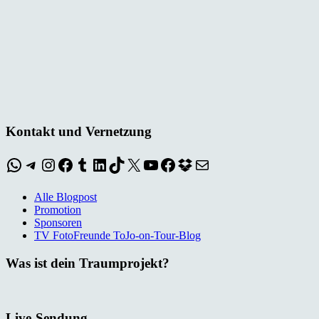
Kontakt und Vernetzung
WhatsApp
Telegram
Instagram
Facebook
Tumblr
LinkedIn
TikTok
X
YouTube
Facebook
Dropbox
E-Mail
Alle Blogpost
Promotion
Sponsoren
TV FotoFreunde ToJo-on-Tour-Blog
Was ist dein Traumprojekt?
Live-Sendung