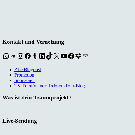
Kontakt und Vernetzung
WhatsApp
Telegram
Instagram
Facebook
Tumblr
LinkedIn
TikTok
X
YouTube
Facebook
Dropbox
E-Mail
Alle Blogpost
Promotion
Sponsoren
TV FotoFreunde ToJo-on-Tour-Blog
Was ist dein Traumprojekt?
Live-Sendung