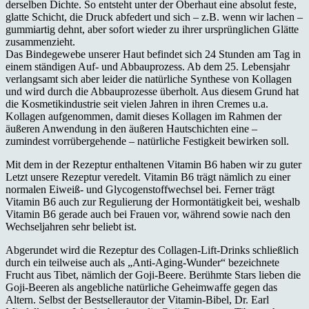
derselben Dichte. So entsteht unter der Oberhaut eine absolut feste,
glatte Schicht, die Druck abfedert und sich – z.B. wenn wir lachen –
gummiartig dehnt, aber sofort wieder zu ihrer ursprünglichen Glätte
zusammenzieht.
Das Bindegewebe unserer Haut befindet sich 24 Stunden am Tag in
einem ständigen Auf- und Abbauprozess. Ab dem 25. Lebensjahr
verlangsamt sich aber leider die natürliche Synthese von Kollagen
und wird durch die Abbauprozesse überholt. Aus diesem Grund hat
die Kosmetikindustrie seit vielen Jahren in ihren Cremes u.a.
Kollagen aufgenommen, damit dieses Kollagen im Rahmen der
äußeren Anwendung in den äußeren Hautschichten eine –
zumindest vorrübergehende – natürliche Festigkeit bewirken soll.
Mit dem in der Rezeptur enthaltenen Vitamin B6 haben wir zu guter
Letzt unsere Rezeptur veredelt. Vitamin B6 trägt nämlich zu einer
normalen Eiweiß- und Glycogenstoffwechsel bei. Ferner trägt
Vitamin B6 auch zur Regulierung der Hormontätigkeit bei, weshalb
Vitamin B6 gerade auch bei Frauen vor, während sowie nach den
Wechseljahren sehr beliebt ist.
Abgerundet wird die Rezeptur des Collagen-Lift-Drinks schließlich
durch ein teilweise auch als „Anti-Aging-Wunder“ bezeichnete
Frucht aus Tibet, nämlich der Goji-Beere. Berühmte Stars lieben die
Goji-Beeren als angebliche natürliche Geheimwaffe gegen das
Altern. Selbst der Bestsellerautor der Vitamin-Bibel, Dr. Earl