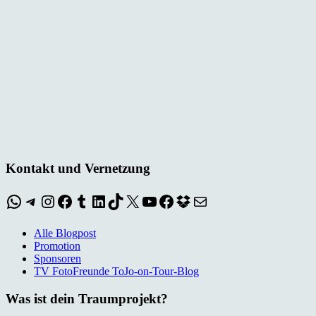
Kontakt und Vernetzung
WhatsApp
Telegram
Instagram
Facebook
Tumblr
LinkedIn
TikTok
X
YouTube
Facebook
Dropbox
E-Mail
Alle Blogpost
Promotion
Sponsoren
TV FotoFreunde ToJo-on-Tour-Blog
Was ist dein Traumprojekt?