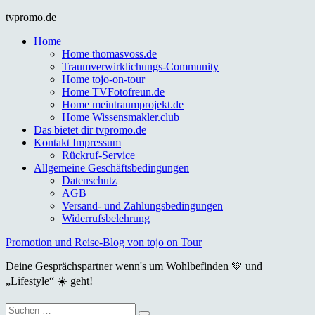
Skip
tvpromo.de
to
Home
content
Home thomasvoss.de
Traumverwirklichungs-Community
Home tojo-on-tour
Home TVFotofreun.de
Home meintraumprojekt.de
Home Wissensmakler.club
Das bietet dir tvpromo.de
Kontakt Impressum
Rückruf-Service
Allgemeine Geschäftsbedingungen
Datenschutz
AGB
Versand- und Zahlungsbedingungen
Widerrufsbelehrung
Promotion und Reise-Blog von tojo on Tour
Deine Gesprächspartner wenn's um Wohlbefinden 💚 und
„Lifestyle“ ☀️ geht!
Suche