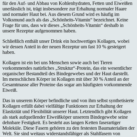
für den Auf- und Abbau von Kohlenhydraten, Fetten und Eiweißen
unerlässlich ist, trägt insbesondere zur Erhaltung normaler Haare
und normaler Haut bei. Aus diesem Grund wird es häufig im
Volksmund auch als das „Schönheits-Vitamin“ bezeichnet. Keine
Frage für uns, dass wir dieses „Schönheits-Vitamin“ deshalb in
unsere Rezeptur aufgenommen haben.
Schließlich enthält unser Drink ein hochwertiges Kollagen, wobei
wir dessen Anteil in der neuen Rezeptur um fast 10 % gesteigert
haben.
Kollagen ist ein bei uns Menschen sowie auch bei Tieren
vorkommendes natürliches „Struktur“-Protein, das ein wesentlicher
organischer Bestandteil des Bindegewebes und der Haut darstellt.
Im menschlichen Körper ist Kollagen mit über 30 % Anteil an der
Gesamtmasse aller Proteine das sogar am häufigsten vorkommende
Eiweiß.
Das in unserem Körper befindliche und von ihm selbst synthetisierte
Kollagen erfüllt dabei vielfältige Funktionen zur Erhaltung der
Elastizität und Flexibilität unserer Haut. Letztendlich gibt Kollagen
als stark aufquellender Eiweißköper unserem Bindegewebe seine
dehnbare Festigkeit. Es besteht aus langen Ketten faserartiger
Moleküle. Diese Fasern gehören zu den festesten Baumaterialien der
Welt. Sie sind weitaus widerstandsfähiger als Stahlfasern von