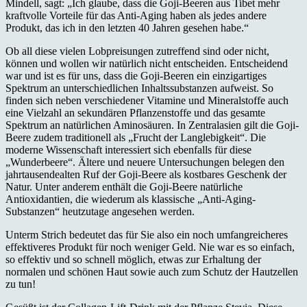
Mindell, sagt: „Ich glaube, dass die Goji-Beeren aus Tibet mehr
kraftvolle Vorteile für das Anti-Aging haben als jedes andere
Produkt, das ich in den letzten 40 Jahren gesehen habe.“
Ob all diese vielen Lobpreisungen zutreffend sind oder nicht,
können und wollen wir natürlich nicht entscheiden. Entscheidend
war und ist es für uns, dass die Goji-Beeren ein einzigartiges
Spektrum an unterschiedlichen Inhaltssubstanzen aufweist. So
finden sich neben verschiedener Vitamine und Mineralstoffe auch
eine Vielzahl an sekundären Pflanzenstoffe und das gesamte
Spektrum an natürlichen Aminosäuren. In Zentralasien gilt die Goji-
Beere zudem traditionell als „Frucht der Langlebigkeit“. Die
moderne Wissenschaft interessiert sich ebenfalls für diese
„Wunderbeere“. Ältere und neuere Untersuchungen belegen den
jahrtausendealten Ruf der Goji-Beere als kostbares Geschenk der
Natur. Unter anderem enthält die Goji-Beere natürliche
Antioxidantien, die wiederum als klassische „Anti-Aging-
Substanzen“ heutzutage angesehen werden.
Unterm Strich bedeutet das für Sie also ein noch umfangreicheres
effektiveres Produkt für noch weniger Geld. Nie war es so einfach,
so effektiv und so schnell möglich, etwas zur Erhaltung der
normalen und schönen Haut sowie auch zum Schutz der Hautzellen
zu tun!