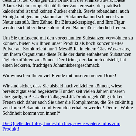
Gesüßt ist der Collagen-Lift-Drink mit der Pflanze Stevia. Diese
Pflanze ist ein komplett natürlicher Zuckerersatz, der praktisch
kalorienfrei ist und keinen Zucker enthält. Stevia rebaudiana, auch
Honigkraut genannt, stammt aus Südamerika und schmeckt von
Natur aus süß. Ihre Zähne, Ihr Blutzuckerspiegel und Ihre Figur
werden sich über diese kalorienfreie Natursüße sicherlich freuen.
Um Sie umfassend mit den vorgenannten Substanzen verwöhnen zu
können, bieten wir Ihnen unser Produkt als hoch konzentriertes
Pulver an. Somit reicht nur 1 Messlöffel in einem Glas Wasser aus,
um Ihrem Organismus diese Fülle der darin enthaltenen Substanzen
täglich zuführen zu können. Der Drink, der dadurch entsteht, hat
einen leckeren, fruchtigen Johannisbeergeschmack.
Wir wünschen Ihnen viel Freude mit unserem neuen Drink!
Wir sind sicher, dass Sie alsbald nachvollziehen können, wieso
bereits zigtausend begeisterte Kunden seit vielen Jahren unseren
einzigartigen Bestseller Collagen-Lift-Drink regelmäßig trinken.
Freuen sich daher auch Sie über die Komplimente, die Sie zukünftig
von Ihren Bekannten und Freunden erhalten werden! Denn: „Wahre
Schönheit kommt von innen!“
Die Quelle der Infos, findest du hier, sowie weitere Infos zum
Produkt!