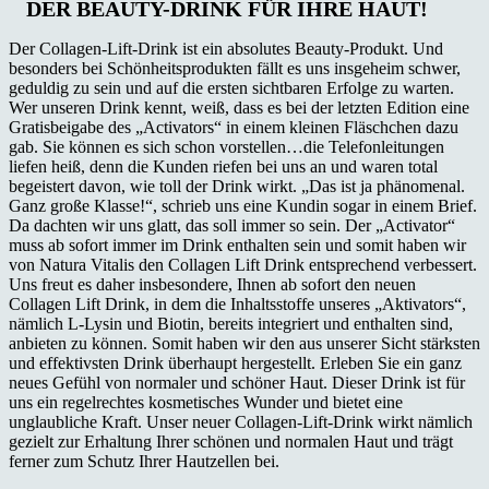
DER BEAUTY-DRINK FÜR IHRE HAUT!
Der Collagen-Lift-Drink ist ein absolutes Beauty-Produkt. Und
besonders bei Schönheitsprodukten fällt es uns insgeheim schwer,
geduldig zu sein und auf die ersten sichtbaren Erfolge zu warten.
Wer unseren Drink kennt, weiß, dass es bei der letzten Edition eine
Gratisbeigabe des „Activators“ in einem kleinen Fläschchen dazu
gab. Sie können es sich schon vorstellen…die Telefonleitungen
liefen heiß, denn die Kunden riefen bei uns an und waren total
begeistert davon, wie toll der Drink wirkt. „Das ist ja phänomenal.
Ganz große Klasse!“, schrieb uns eine Kundin sogar in einem Brief.
Da dachten wir uns glatt, das soll immer so sein. Der „Activator“
muss ab sofort immer im Drink enthalten sein und somit haben wir
von Natura Vitalis den Collagen Lift Drink entsprechend verbessert.
Uns freut es daher insbesondere, Ihnen ab sofort den neuen
Collagen Lift Drink, in dem die Inhaltsstoffe unseres „Aktivators“,
nämlich L-Lysin und Biotin, bereits integriert und enthalten sind,
anbieten zu können. Somit haben wir den aus unserer Sicht stärksten
und effektivsten Drink überhaupt hergestellt. Erleben Sie ein ganz
neues Gefühl von normaler und schöner Haut. Dieser Drink ist für
uns ein regelrechtes kosmetisches Wunder und bietet eine
unglaubliche Kraft. Unser neuer Collagen-Lift-Drink wirkt nämlich
gezielt zur Erhaltung Ihrer schönen und normalen Haut und trägt
ferner zum Schutz Ihrer Hautzellen bei.