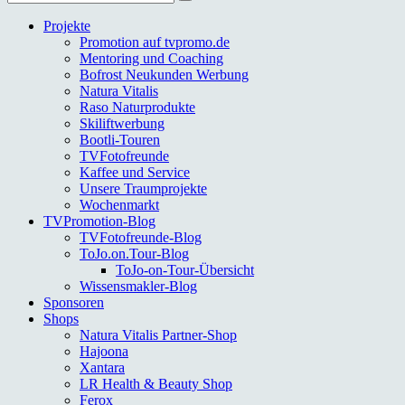
nach:
Projekte
Promotion auf tvpromo.de
Mentoring und Coaching
Bofrost Neukunden Werbung
Natura Vitalis
Raso Naturprodukte
Skiliftwerbung
Bootli-Touren
TVFotofreunde
Kaffee und Service
Unsere Traumprojekte
Wochenmarkt
TVPromotion-Blog
TVFotofreunde-Blog
ToJo.on.Tour-Blog
ToJo-on-Tour-Übersicht
Wissensmakler-Blog
Sponsoren
Shops
Natura Vitalis Partner-Shop
Hajoona
Xantara
LR Health & Beauty Shop
Ferox