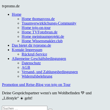
Skip
tvpromo.de
to
Home
content
Home thomasvoss.de
Traumverwirklichungs-Community
Home tojo-on-tour
Home TVFotofreun.de
Home meintraumprojekt.de
Home Wissensmakler.club
Das bietet dir tvpromo.de
Kontakt Impressum
Rückruf-Service
Allgemeine Geschäftsbedingungen
Datenschutz
AGB
Versand- und Zahlungsbedingungen
Widerrufsbelehrung
Promotion und Reise-Blog von tojo on Tour
Deine Gesprächspartner wenn's um Wohlbefinden 💚 und
„Lifestyle“ ☀️ geht!
Suche