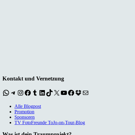
Kontakt und Vernetzung
WhatsApp
Telegram
Instagram
Facebook
Tumblr
LinkedIn
TikTok
X
YouTube
Facebook
Dropbox
E-Mail
Alle Blogpost
Promotion
Sponsoren
TV FotoFreunde ToJo-on-Tour-Blog
Was ist dein Traumprojekt?