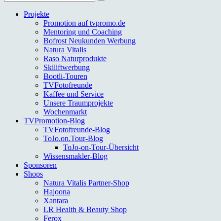
nach:
Projekte
Promotion auf tvpromo.de
Mentoring und Coaching
Bofrost Neukunden Werbung
Natura Vitalis
Raso Naturprodukte
Skiliftwerbung
Bootli-Touren
TVFotofreunde
Kaffee und Service
Unsere Traumprojekte
Wochenmarkt
TVPromotion-Blog
TVFotofreunde-Blog
ToJo.on.Tour-Blog
ToJo-on-Tour-Übersicht
Wissensmakler-Blog
Sponsoren
Shops
Natura Vitalis Partner-Shop
Hajoona
Xantara
LR Health & Beauty Shop
Ferox