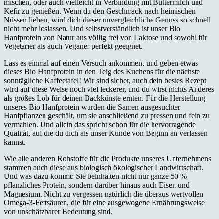
mischen, oder auch vielleicht in Verbindung mit Buttermilch und
Kefir zu genießen. Wenn du den Geschmack nach heimischen
Nüssen lieben, wird dich dieser unvergleichliche Genuss so schnell
nicht mehr loslassen. Und selbstverständlich ist unser Bio
Hanfprotein von Natur aus völlig frei von Laktose und sowohl für
Vegetarier als auch Veganer perfekt geeignet.
Lass es einmal auf einen Versuch ankommen, und geben etwas
dieses Bio Hanfprotein in den Teig des Kuchens für die nächste
sonntägliche Kaffeetafel! Wir sind sicher, auch dein bestes Rezept
wird auf diese Weise noch viel leckerer, und du wirst nichts Anderes
als großes Lob für deinen Backkünste ernten. Für die Herstellung
unseres Bio Hanfprotein wurden die Samen ausgesuchter
Hanfpflanzen geschält, um sie anschließend zu pressen und fein zu
vermahlen. Und allein das spricht schon für die hervorragende
Qualität, auf die du dich als unser Kunde von Beginn an verlassen
kannst.
Wie alle anderen Rohstoffe für die Produkte unseres Unternehmens
stammen auch diese aus biologisch ökologischer Landwirtschaft.
Und was dazu kommt: Sie beinhalten nicht nur ganze 50 %
pflanzliches Protein, sondern darüber hinaus auch Eisen und
Magnesium. Nicht zu vergessen natürlich die überaus wertvollen
Omega-3-Fettsäuren, die für eine ausgewogene Ernährungsweise
von unschätzbarer Bedeutung sind.