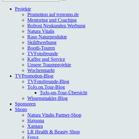
nach:
Projekte
Promotion auf tvpromo.de
Mentoring und Coaching
Bofrost Neukunden Werbung
Natura Vitalis
Raso Naturprodukte
Skiliftwerbung
Bootli-Touren
TVFotofreunde
Kaffee und Service
Unsere Traumprojekte
Wochenmarkt
TVPromotion-Blog
TVFotofreunde-Blog
ToJo.on.Tour-Blog
ToJo-on-Tour-Übersicht
Wissensmakler-Blog
Sponsoren
Shops
Natura Vitalis Partner-Shop
Hajoona
Xantara
LR Health & Beauty Shop
Ferox