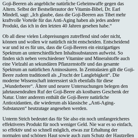
Goji-Beeren als angebliche natürliche Geheimwaffe gegen das
Altern. Selbst der Bestsellerautor der Vitamin-Bibel, Dr. Earl
Mindell, sagt: „Ich glaube, dass die Goji-Beeren aus Tibet mehr
kraftvolle Vorteile für das Anti-Aging haben als jedes andere
Produkt, das ich in den letzten 40 Jahren gesehen habe.“
Ob all diese vielen Lobpreisungen zutreffend sind oder nicht,
können und wollen wir natürlich nicht entscheiden. Entscheidend
war und ist es für uns, dass die Goji-Beeren ein einzigartiges
Spektrum an unterschiedlichen Inhaltssubstanzen aufweist. So
finden sich neben verschiedener Vitamine und Mineralstoffe auch
eine Vielzahl an sekundären Pflanzenstoffe und das gesamte
Spektrum an natürlichen Aminosäuren. In Zentralasien gilt die Goji-
Beere zudem traditionell als „Frucht der Langlebigkeit“. Die
moderne Wissenschaft interessiert sich ebenfalls für diese
„Wunderbeere“. Ältere und neuere Untersuchungen belegen den
jahrtausendealten Ruf der Goji-Beere als kostbares Geschenk der
Natur. Unter anderem enthält die Goji-Beere natürliche
Antioxidantien, die wiederum als klassische „Anti-Aging-
Substanzen“ heutzutage angesehen werden.
Unterm Strich bedeutet das für Sie also ein noch umfangreicheres
effektiveres Produkt für noch weniger Geld. Nie war es so einfach,
so effektiv und so schnell möglich, etwas zur Erhaltung der
normalen und schönen Haut sowie auch zum Schutz der Hautzellen