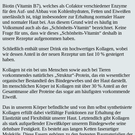
Biotin (Vitamin B7), welches als Cofaktor verschiedener Enzyme
für den Auf- und Abbau von Kohlenhydraten, Fetten und Eiweißen
unerlässlich ist, trägt insbesondere zur Erhaltung normaler Haare
und normaler Haut bei. Aus diesem Grund wird es häufig im
Volksmund auch als das „Schönheits-Vitamin“ bezeichnet. Keine
Frage für uns, dass wir dieses „Schönheits-Vitamin“ deshalb in
unsere Rezeptur aufgenommen haben.
Schließlich enthält unser Drink ein hochwertiges Kollagen, wobei
wir dessen Anteil in der neuen Rezeptur um fast 10 % gesteigert
haben.
Kollagen ist ein bei uns Menschen sowie auch bei Tieren
vorkommendes natürliches „Struktur“-Protein, das ein wesentlicher
organischer Bestandteil des Bindegewebes und der Haut darstellt.
Im menschlichen Körper ist Kollagen mit über 30 % Anteil an der
Gesamtmasse aller Proteine das sogar am häufigsten vorkommende
Eiweiß.
Das in unserem Körper befindliche und von ihm selbst synthetisierte
Kollagen erfüllt dabei vielfältige Funktionen zur Erhaltung der
Elastizität und Flexibilität unserer Haut. Letztendlich gibt Kollagen
als stark aufquellender Eiweißköper unserem Bindegewebe seine
dehnbare Festigkeit. Es besteht aus langen Ketten faserartiger
Moleküle. Diese Fasern gehören zu den festesten Baumaterialien der