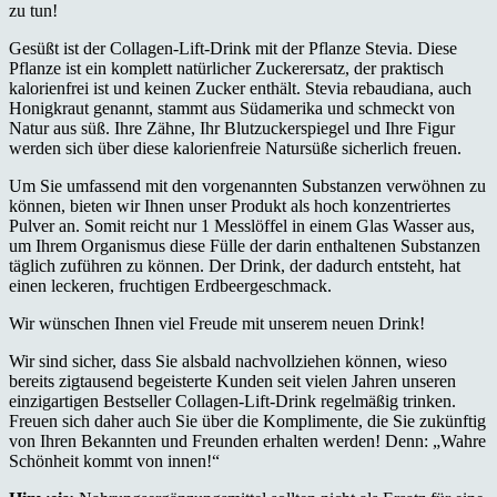
zu tun!
Gesüßt ist der Collagen-Lift-Drink mit der Pflanze Stevia. Diese
Pflanze ist ein komplett natürlicher Zuckerersatz, der praktisch
kalorienfrei ist und keinen Zucker enthält. Stevia rebaudiana, auch
Honigkraut genannt, stammt aus Südamerika und schmeckt von
Natur aus süß. Ihre Zähne, Ihr Blutzuckerspiegel und Ihre Figur
werden sich über diese kalorienfreie Natursüße sicherlich freuen.
Um Sie umfassend mit den vorgenannten Substanzen verwöhnen zu
können, bieten wir Ihnen unser Produkt als hoch konzentriertes
Pulver an. Somit reicht nur 1 Messlöffel in einem Glas Wasser aus,
um Ihrem Organismus diese Fülle der darin enthaltenen Substanzen
täglich zuführen zu können. Der Drink, der dadurch entsteht, hat
einen leckeren, fruchtigen Erdbeergeschmack.
Wir wünschen Ihnen viel Freude mit unserem neuen Drink!
Wir sind sicher, dass Sie alsbald nachvollziehen können, wieso
bereits zigtausend begeisterte Kunden seit vielen Jahren unseren
einzigartigen Bestseller Collagen-Lift-Drink regelmäßig trinken.
Freuen sich daher auch Sie über die Komplimente, die Sie zukünftig
von Ihren Bekannten und Freunden erhalten werden! Denn: „Wahre
Schönheit kommt von innen!“