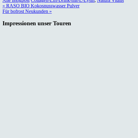
Alle Blogpost
Collagen-Lift-Drink-mit-L-Lysin
,
Natura Vitalis
Beitragsnavigation
« RASO BIO Kokosnusswasser Pulver
Für bofrost Neukunden »
Impressionen unser Touren