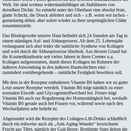
Welt. Sie sind weitaus widerstandsfähiger als Stahlfasern von
derselben Dichte. So entsteht unter der Oberhaut eine absolut feste,
glatte Schicht, die Druck abfedert und sich – z.B. wenn wir lachen –
gummiartig dehnt, aber sofort wieder zu ihrer ursprünglichen Glätte
zusammenzieht.
Das Bindegewebe unserer Haut befindet sich 24 Stunden am Tag in
einem ständigen Auf- und Abbauprozess. Ab dem 25. Lebensjahr
verlangsamt sich aber leider die natürliche Synthese von Kollagen
und wird durch die Abbauprozesse überholt. Aus diesem Grund hat
die Kosmetikindustrie seit vielen Jahren in ihren Cremes u.a.
Kollagen aufgenommen, damit dieses Kollagen im Rahmen der
äußeren Anwendung in den äußeren Hautschichten eine –
zumindest vorrübergehende – natürliche Festigkeit bewirken soll.
Mit dem in der Rezeptur enthaltenen Vitamin B6 haben wir zu guter
Letzt unsere Rezeptur veredelt. Vitamin B6 trägt nämlich zu einer
normalen Eiweiß- und Glycogenstoffwechsel bei. Ferner trägt
Vitamin B6 auch zur Regulierung der Hormontätigkeit bei, weshalb
Vitamin B6 gerade auch bei Frauen vor, während sowie nach den
Wechseljahren sehr beliebt ist.
Abgerundet wird die Rezeptur des Collagen-Lift-Drinks schließlich
durch ein teilweise auch als „Anti-Aging-Wunder“ bezeichnete
Frucht aus Tibet, nämlich der Goji-Beere. Berühmte Stars lieben die