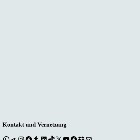
Kontakt und Vernetzung
WhatsApp
Telegram
Instagram
Facebook
Tumblr
LinkedIn
TikTok
X
YouTube
Facebook
Dropbox
E-Mail