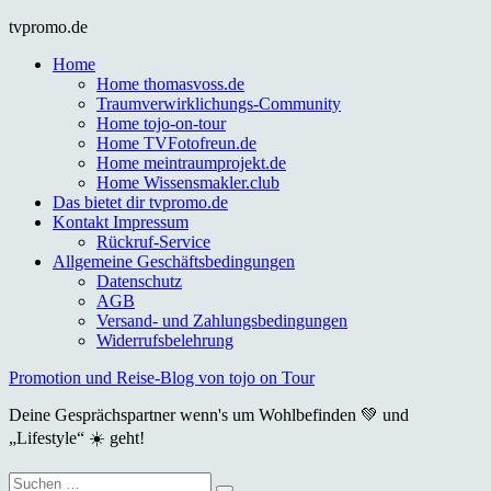
Skip
tvpromo.de
to
Home
content
Home thomasvoss.de
Traumverwirklichungs-Community
Home tojo-on-tour
Home TVFotofreun.de
Home meintraumprojekt.de
Home Wissensmakler.club
Das bietet dir tvpromo.de
Kontakt Impressum
Rückruf-Service
Allgemeine Geschäftsbedingungen
Datenschutz
AGB
Versand- und Zahlungsbedingungen
Widerrufsbelehrung
Promotion und Reise-Blog von tojo on Tour
Deine Gesprächspartner wenn's um Wohlbefinden 💚 und
„Lifestyle“ ☀️ geht!
Suche