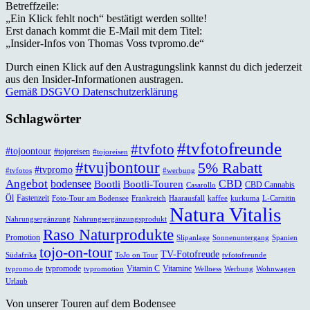
Betreffzeile:
„Ein Klick fehlt noch“ bestätigt werden sollte!
Erst danach kommt die E-Mail mit dem Titel:
„Insider-Infos von Thomas Voss tvpromo.de“
Durch einen Klick auf den Austragungslink kannst du dich jederzeit
aus den Insider-Informationen austragen.
Gemäß DSGVO Datenschutzerklärung
Schlagwörter
#tvfotofreunde
#tvfoto
#tojoontour
#tojoreisen
#tojoreisen
#tvujbontour
5% Rabatt
#tvpromo
#tvfotos
#werbung
Angebot
bodensee
CBD
Bootli
Bootli-Touren
CBD Cannabis
Casarollo
Öl
Fastenzeit
Foto-Tour am Bodensee
Frankreich
Haarausfall
kaffee
kurkuma
L-Carnitin
Natura Vitalis
Nahrungsergänzung
Nahrungsergänzungsprodukt
Raso Naturprodukte
Promotion
Slipanlage
Sonnenuntergang
Spanien
tojo-on-tour
TV-Fotofreude
Südafrika
ToJo on Tour
tvfotofreunde
tvpromode
Vitamin C
Vitamine
tvpromo.de
tvpromotion
Wellness
Werbung
Wohnwagen
Urlaub
Von unserer Touren auf dem Bodensee