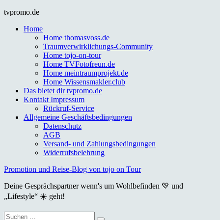
Skip
tvpromo.de
to
Home
content
Home thomasvoss.de
Traumverwirklichungs-Community
Home tojo-on-tour
Home TVFotofreun.de
Home meintraumprojekt.de
Home Wissensmakler.club
Das bietet dir tvpromo.de
Kontakt Impressum
Rückruf-Service
Allgemeine Geschäftsbedingungen
Datenschutz
AGB
Versand- und Zahlungsbedingungen
Widerrufsbelehrung
Promotion und Reise-Blog von tojo on Tour
Deine Gesprächspartner wenn's um Wohlbefinden 💚 und
„Lifestyle“ ☀️ geht!
Suche