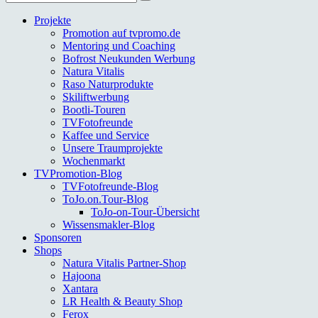
nach:
Projekte
Promotion auf tvpromo.de
Mentoring und Coaching
Bofrost Neukunden Werbung
Natura Vitalis
Raso Naturprodukte
Skiliftwerbung
Bootli-Touren
TVFotofreunde
Kaffee und Service
Unsere Traumprojekte
Wochenmarkt
TVPromotion-Blog
TVFotofreunde-Blog
ToJo.on.Tour-Blog
ToJo-on-Tour-Übersicht
Wissensmakler-Blog
Sponsoren
Shops
Natura Vitalis Partner-Shop
Hajoona
Xantara
LR Health & Beauty Shop
Ferox