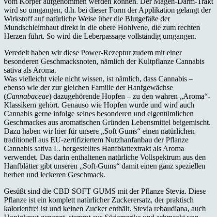
vom Körper aufgenommen werden können. Der Magen-Darm-Trakt
wird so umgangen, d.h. bei dieser Form der Applikation gelangt der
Wirkstoff auf natürliche Weise über die Blutgefäße der
Mundschleimhaut direkt in die obere Hohlvene, die zum rechten
Herzen führt. So wird die Leberpassage vollständig umgangen.
Veredelt haben wir diese Power-Rezeptur zudem mit einer
besonderen Geschmacksnoten, nämlich der Kultpflanze Cannabis
sativa als Aroma.
Was vielleicht viele nicht wissen, ist nämlich, dass Cannabis –
ebenso wie der zur gleichen Familie der Hanfgewächse
(
Cannabaceae
) dazugehörende Hopfen – zu den wahren „Aroma“-
Klassikern gehört. Genauso wie Hopfen wurde und wird auch
Cannabis gerne infolge seines besonderen und eigentümlichen
Geschmackes aus aromatischen Gründen Lebensmittel beigemischt.
Dazu haben wir hier für unsere „Soft Gums“ einen natürlichen
traditionell aus EU-zertifiziertem Nutzhanfanbau der Pflanze
Cannabis sativa L. hergestelltes Hanfblattextrakt als Aroma
verwendet. Das darin enthaltenen natürliche Vollspektrum aus den
Hanfblätter gibt unseren „Soft-Gums“ damit einen ganz speziellen
herben und leckeren Geschmack.
Gesüßt sind die CBD SOFT GUMS mit der Pflanze Stevia. Diese
Pflanze ist ein komplett natürlicher Zuckerersatz, der praktisch
kalorienfrei ist und keinen Zucker enthält. Stevia rebaudiana, auch