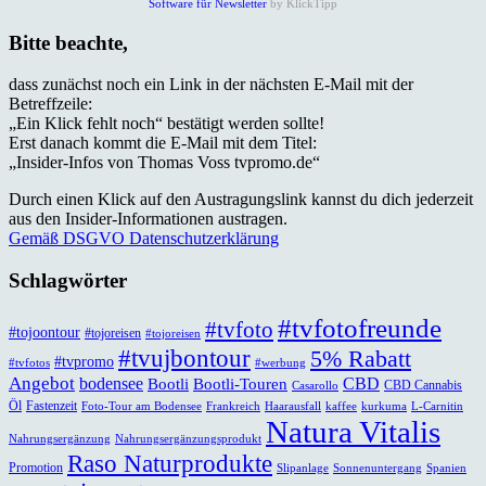
Software für Newsletter
by KlickTipp
Bitte beachte,
dass zunächst noch ein Link in der nächsten E-Mail mit der
Betreffzeile:
„Ein Klick fehlt noch“ bestätigt werden sollte!
Erst danach kommt die E-Mail mit dem Titel:
„Insider-Infos von Thomas Voss tvpromo.de“
Durch einen Klick auf den Austragungslink kannst du dich jederzeit
aus den Insider-Informationen austragen.
Gemäß DSGVO Datenschutzerklärung
Schlagwörter
#tvfotofreunde
#tvfoto
#tojoontour
#tojoreisen
#tojoreisen
#tvujbontour
5% Rabatt
#tvpromo
#tvfotos
#werbung
Angebot
bodensee
CBD
Bootli
Bootli-Touren
CBD Cannabis
Casarollo
Öl
Fastenzeit
Foto-Tour am Bodensee
Frankreich
Haarausfall
kaffee
kurkuma
L-Carnitin
Natura Vitalis
Nahrungsergänzung
Nahrungsergänzungsprodukt
Raso Naturprodukte
Promotion
Slipanlage
Sonnenuntergang
Spanien